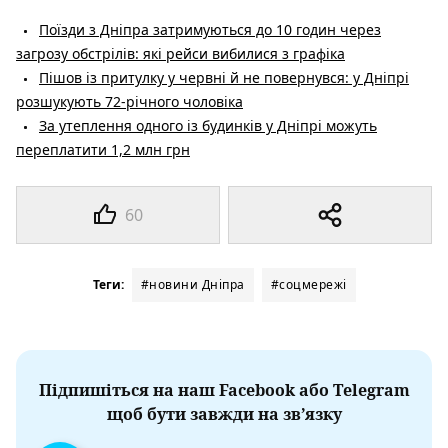
Поїзди з Дніпра затримуються до 10 годин через
загрозу обстрілів: які рейси вибилися з графіка
Пішов із притулку у червні й не повернувся: у Дніпрі
розшукують 72-річного чоловіка
За утеплення одного із будинків у Дніпрі можуть
переплатити 1,2 млн грн
60
Теги:
#новини Дніпра
#соцмережі
Підпишіться на наш Facebook або Telegram
щоб бути завжди на зв’язку