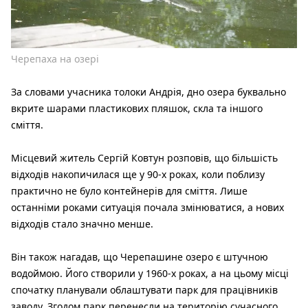
Черепаха на озері
За словами учасника толоки Андрія, дно озера буквально
вкрите шарами пластикових пляшок, скла та іншого
сміття.
Місцевий житель Сергій Ковтун розповів, що більшість
відходів накопичилася ще у 90-х роках, коли поблизу
практично не було контейнерів для сміття. Лише
останніми роками ситуація почала змінюватися, а нових
відходів стало значно менше.
Він також нагадав, що Черепашине озеро є штучною
водоймою. Його створили у 1960-х роках, а на цьому місці
спочатку планували облаштувати парк для працівників
заводу. Згодом парк перенесли на територію сучасного