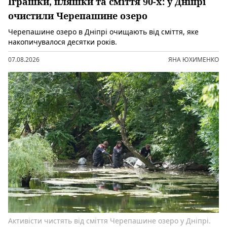
Іграшки, пляшки та сміття 90-х: у Дніпрі
очистили Черепашине озеро
Черепашине озеро в Дніпрі очищають від сміття, яке
накопичувалося десятки років.
07.08.2026
ЯНА ЮХИМЕНКО
Активісти чистять від сміття Черепашине озеро у Дніпрі.