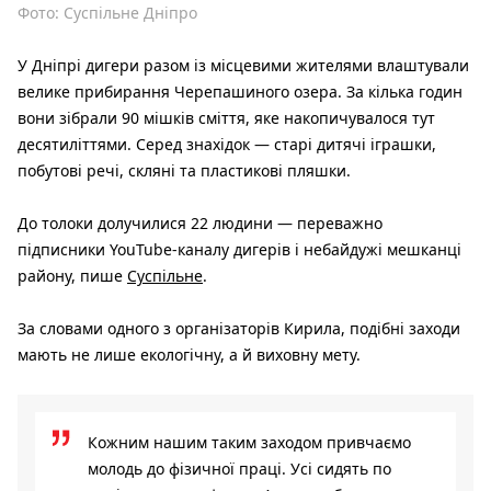
Фото: Суспільне Дніпро
У Дніпрі дигери разом із місцевими жителями влаштували
велике прибирання Черепашиного озера. За кілька годин
вони зібрали 90 мішків сміття, яке накопичувалося тут
десятиліттями. Серед знахідок — старі дитячі іграшки,
побутові речі, скляні та пластикові пляшки.
До толоки долучилися 22 людини — переважно
підписники YouTube-каналу дигерів і небайдужі мешканці
району, пише
Суспільне
.
За словами одного з організаторів Кирила, подібні заходи
мають не лише екологічну, а й виховну мету.
Кожним нашим таким заходом привчаємо
молодь до фізичної праці. Усі сидять по