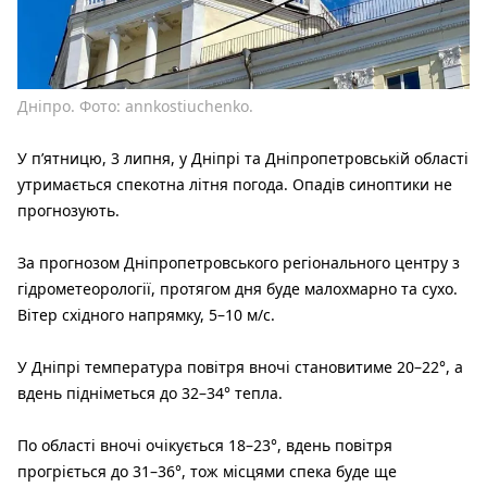
Дніпро. Фото: annkostiuchenko.
У пʼятницю, 3 липня, у Дніпрі та Дніпропетровській області
утримається спекотна літня погода. Опадів синоптики не
прогнозують.
За прогнозом Дніпропетровського регіонального центру з
гідрометеорології, протягом дня буде малохмарно та сухо.
Вітер східного напрямку, 5–10 м/с.
У Дніпрі температура повітря вночі становитиме 20–22°, а
вдень підніметься до 32–34° тепла.
По області вночі очікується 18–23°, вдень повітря
прогріється до 31–36°, тож місцями спека буде ще