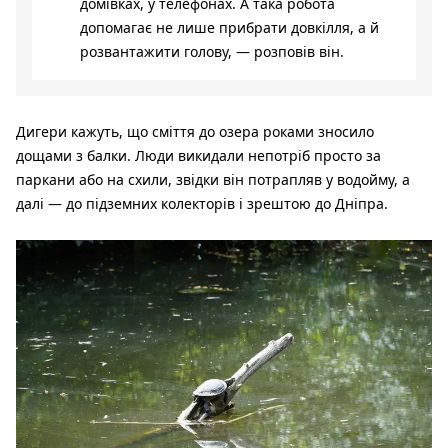
домівках, у телефонах. А така робота
допомагає не лише прибрати довкілля, а й
розвантажити голову, — розповів він.
Дигери кажуть, що сміття до озера роками зносило
дощами з балки. Люди викидали непотріб просто за
паркани або на схили, звідки він потрапляв у водойму, а
далі — до підземних колекторів і зрештою до Дніпра.