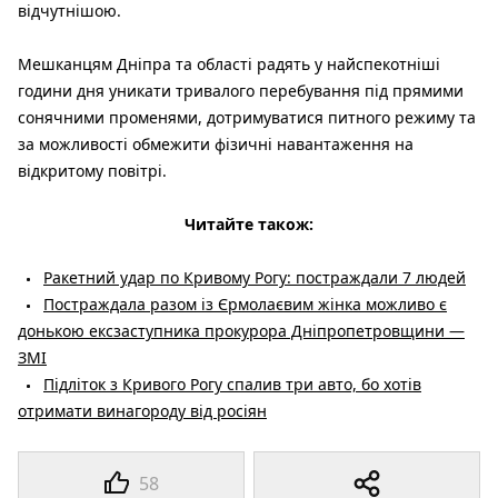
відчутнішою.
Мешканцям Дніпра та області радять у найспекотніші
години дня уникати тривалого перебування під прямими
сонячними променями, дотримуватися питного режиму та
за можливості обмежити фізичні навантаження на
відкритому повітрі.
Читайте також:
Ракетний удар по Кривому Рогу: постраждали 7 людей
Постраждала разом із Єрмолаєвим жінка можливо є
донькою ексзаступника прокурора Дніпропетровщини —
ЗМІ
Підліток з Кривого Рогу спалив три авто, бо хотів
отримати винагороду від росіян
58