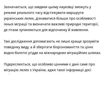
Зазначається, що завдяки цьому науковці зможуть у
режимі реального часу відстежувати маршрути
українських лелек, дізнаватися більше про особливості
їхньої міграції та визначати важливі природні території,
де птахи зупиняються для відпочинку й живлення.
Такі дослідження допомагають не лише краще зрозуміти
поведінку виду, а й зберігати біорізноманіття та цінні
водно-болотні угіддя на міжнародних міграційних шляхах.
Підкреслюється, що особливо цінними є дані саме про
міграцію лелек з України, адже такої інформації досі
небагато.
«Завдяки GPS-технологіям ми зможемо
дізнатися, куди прямують наші лелеки після
вильоту з рідних гнізд та які тисячі