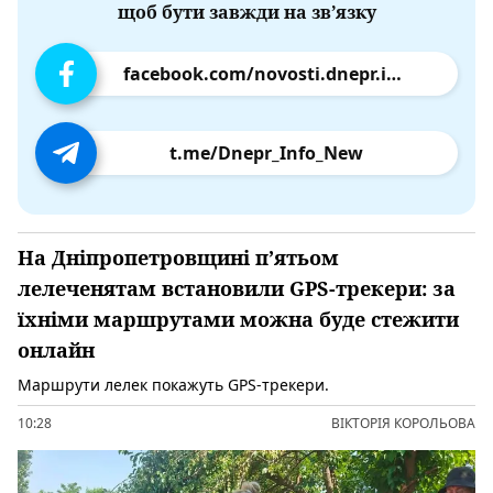
щоб бути завжди на зв’язку
facebook.com/novosti.dnepr.info
t.me/Dnepr_Info_New
На Дніпропетровщині п’ятьом
лелеченятам встановили GPS-трекери: за
їхніми маршрутами можна буде стежити
онлайн
Маршрути лелек покажуть GPS-трекери.
10:28
ВІКТОРІЯ КОРОЛЬОВА