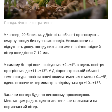
Погода. Фото: ілюстративне
У четвер, 20 березня, у Дніпрі та області прогнозують
хмарну погоду без суттєвих опадів. Незважаючи на
відсутність дощу, погоду визначатиме північно-східний
вітер швидкістю 7–12 м/с.
У самому Дніпрі вночі очікується +2…+4°, а вдень повітря
прогріється до +11…+13°. У Дніпропетровській області
температура повітря вночі коливатиметься в межах 0…+5°,
вдень стовпчики термометрів піднімуться до +10…+15°.
Загалом погода буде по-весняному прохолодною.
Мешканцям радять одягатися тепліше та зважати на
поривчастий вітер.