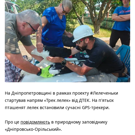
На Дніпропетровщині в рамках проекту #Лелеченьки
стартував напрям «Трек лелек» від ДТЕК. На п'ятьох
пташенят лелек встановили сучасні GPS-трекери.
Про це
повідомляють
в природному заповіднику
«Дніпровсько-Орільський».