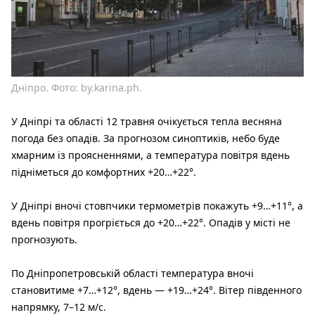
Дніпро. Фото: by.karina.ph.
У Дніпрі та області 12 травня очікується тепла весняна
погода без опадів. За прогнозом синоптиків, небо буде
хмарним із проясненнями, а температура повітря вдень
підніметься до комфортних +20…+22°.
У Дніпрі вночі стовпчики термометрів покажуть +9…+11°, а
вдень повітря прогріється до +20…+22°. Опадів у місті не
прогнозують.
По Дніпропетровській області температура вночі
становитиме +7…+12°, вдень — +19…+24°. Вітер південного
напрямку, 7–12 м/с.