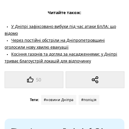
Читайте також:
У Дніпрі зафіксовано вибухи під час атаки БпЛА: що
відомо
Через постійні обстріли на Дніпропетровщині
оголосили нову хвилю евакуації
Косіння газонів та догляд за насадженнями: у Дніпрі
триває благоустрій локацій для відпочинку
50
Теги:
#новини Дніпра
#поліція