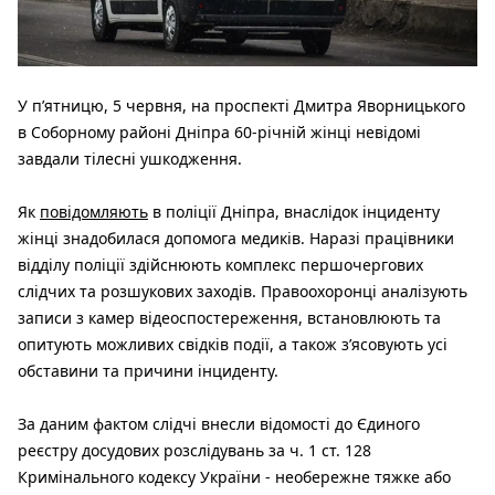
У п’ятницю, 5 червня, на проспекті Дмитра Яворницького
в Соборному районі Дніпра 60-річній жінці невідомі
завдали тілесні ушкодження.
Як
повідомляють
в поліції Дніпра, внаслідок інциденту
жінці знадобилася допомога медиків. Наразі працівники
відділу поліції здійснюють комплекс першочергових
слідчих та розшукових заходів. Правоохоронці аналізують
записи з камер відеоспостереження, встановлюють та
опитують можливих свідків події, а також з’ясовують усі
обставини та причини інциденту.
За даним фактом слідчі внесли відомості до Єдиного
реєстру досудових розслідувань за ч. 1 ст. 128
Кримінального кодексу України - необережне тяжке або