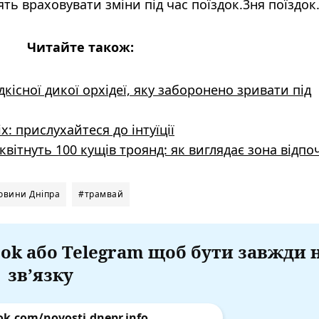
ть враховувати зміни під час поїздок.3ня поїздок
Читайте також:
дкісної дикої орхідеї, яку заборонено зривати під
х: прислухайтеся до інтуїції
 квітнуть 100 кущів троянд: як виглядає зона відп
овини Дніпра
#трамвай
ok або Telegram щоб бути завжди 
зв’язку
ok.com/novosti.dnepr.info