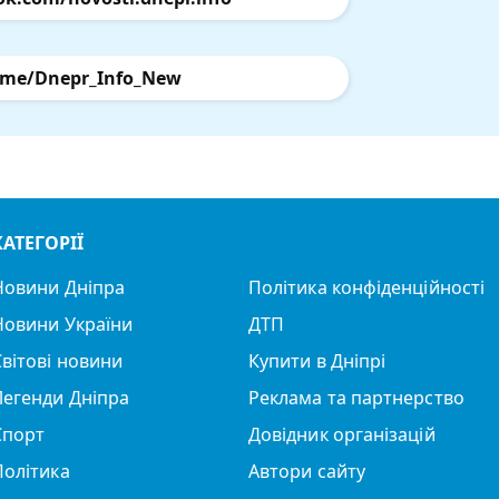
.me/Dnepr_Info_New
КАТЕГОРІЇ
Новини Дніпра
Політика конфіденційності
Новини України
ДТП
Світові новини
Купити в Дніпрі
Легенди Дніпра
Реклама та партнерство
Спорт
Довідник організацій
Політика
Автори сайту