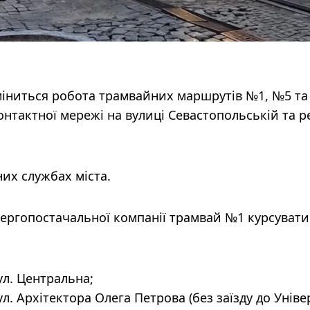
зміниться робота трамвайних маршрутів №1, №5 та
нтактної мережі на вулиці Севастопольській та 
их службах міста.
енергопостачальної компанії трамвай №1 курсувати
ул. Центральна;
л. Архітектора Олега Петрова (без заїзду до Уніве