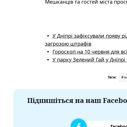
Мешканців та гостей міста прося
У Дніпрі зафіксували появу рі
загрозою штрафів
Гороскоп на 10 червня для всі
У парку Зелений Гай у Дніпрі
Теги:
#н
Підпишіться на наш Facebo
facebo