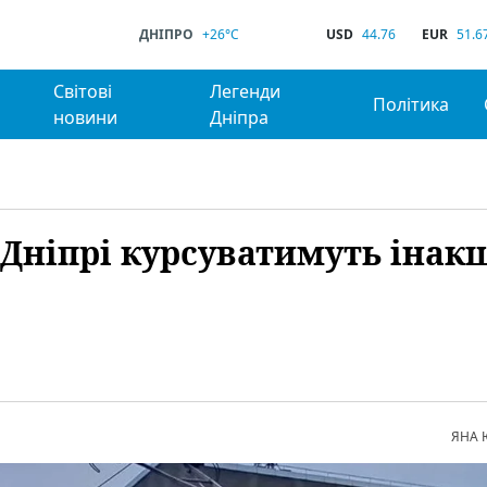
ДНІПРО
+26°C
USD
44.76
EUR
51.6
Світові
Легенди
Політика
новини
Дніпра
 Дніпрі курсуватимуть інак
ЯНА