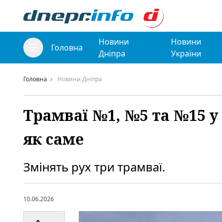
Новини
Новини
Головна
Дніпра
України
Головна
Новини Дніпра
Трамваї №1, №5 та №15 у
як саме
Змінять рух три трамваї.
10.06.2026