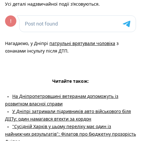
Усі деталі надзвичайної події з’ясовуються.
Нагадаємо, у Дніпрі
патрульні врятували чоловіка
з
ознаками інсульту після ДТП.
Читайте також:
На Дніпропетровщині ветеранам допоможуть із
розвитком власної справи
У Дніпрі затримали підривників авто військового біля
ДІІТу: один намагався втекти за кордон
"Сусідній Харків у цьому переліку має один із
найнижчих результатів": Філатов про бюджетну прозорість