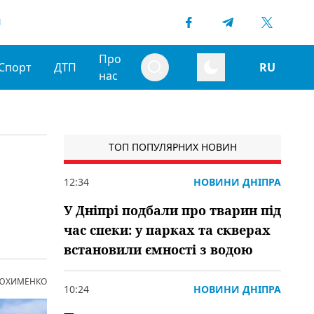
1
Про
Спорт
ДТП
RU
нас
ТОП ПОПУЛЯРНИХ НОВИН
12:34
НОВИНИ ДНІПРА
У Дніпрі подбали про тварин під
час спеки: у парках та скверах
встановили ємності з водою
 ЮХИМЕНКО
10:24
НОВИНИ ДНІПРА