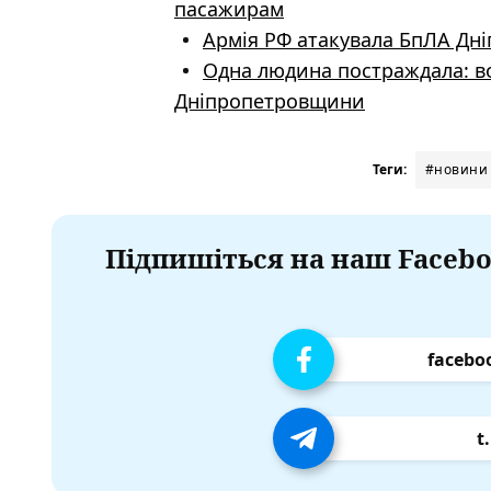
пасажирам
Армія РФ атакувала БпЛА Дніп
Одна людина постраждала: в
Дніпропетровщини
Теги:
#новини 
Підпишіться на наш Facebo
facebo
t