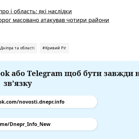
ро і область: які наслідки
орог масовано атакував чотири райони
Дніпра та області
#Кривий Ріг
ok або Telegram щоб бути завжди 
зв’язку
ok.com/novosti.dnepr.info
.me/Dnepr_Info_New