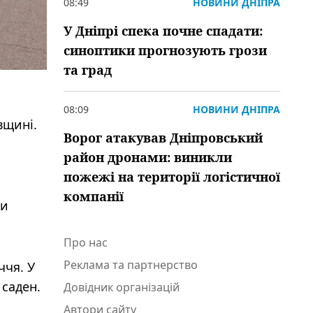
08:49
НОВИНИ ДНІПРА
У Дніпрі спека почне спадати:
синоптики прогнозують грози
та град
08:09
НОВИНИ ДНІПРА
вщині.
Ворог атакував Дніпровський
район дронами: виникли
пожежі на території логістичної
компанії
ми
Про нас
Реклама та партнерство
ччя. У
 саден.
Довідник організацій
Автори сайту