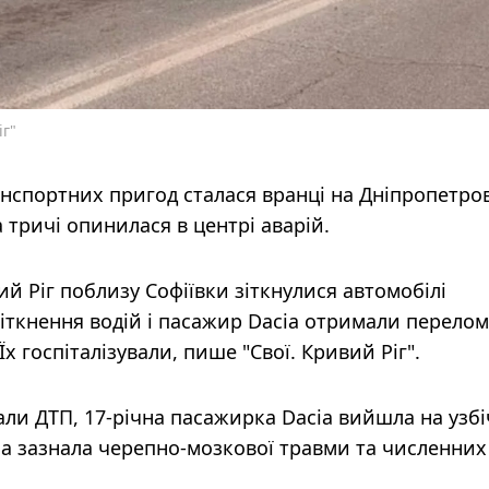
іг"
нспортних пригод сталася вранці на Дніпропетро
а тричі опинилася в центрі аварій.
ий Ріг поблизу Софіївки зіткнулися автомобілі
 зіткнення водій і пасажир Dacia отримали перело
Їх госпіталізували, пише "Свої. Кривий Ріг".
и ДТП, 17-річна пасажирка Dacia вийшла на узбі
ина зазнала черепно-мозкової травми та численних