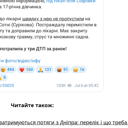
Читайте також:
 затримуються потяги з Дніпра: перелік і що треба