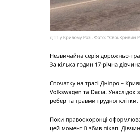
ДТП у Кривому Розі. Фото: "Свої.Кривий Р
Незвичайна серія дорожньо-тра
За кілька годин 17-річна дівчин
Спочатку на трасі Дніпро – Крив
Volkswagen та Dacia. Унаслідок
ребер та травми грудної клітки. 
Поки правоохоронці оформлювал
цей момент її збив пікап. Дівч