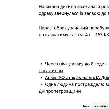
Налякана дитина зважилася розп
одразу звернулася із заявою до
Наразі обвинувачений перебуває
розглядатимуть за ч. 4 ст. 153 
Через нічну атаку до 8 годин
пасажирам
Армія РФ атакувала БпЛА Дніп
Одна людина постраждала: в
Дніпропетровщини
Теги:
#новини 