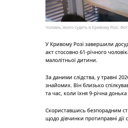
Чоловік, якого судять в Кривому Розі. Фо
У Кривому Розі завершили досуд
акт стосовно 61-річного чолові
малолітньої дитини.
За даними слідства, у травні 2
знайомих. Він близько спілкував
та час, коли їхня 9-річна доньк
Скориставшись безпорадним ста
щодо дівчинки протиправні дії 