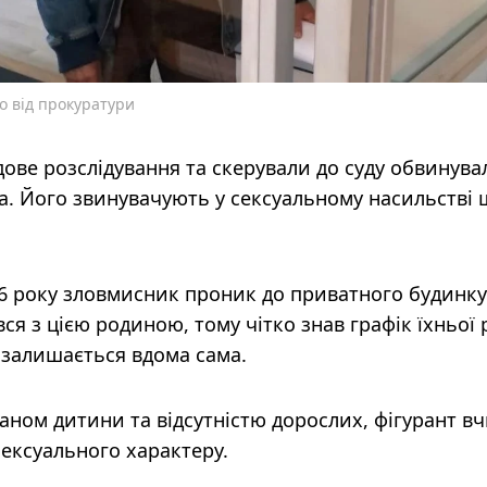
то від прокуратури
ове розслідування та скерували до суду обвинув
ка. Його звинувачують у сексуальному насильстві
026 року зловмисник проник до приватного будинку
ся з цією родиною, тому чітко знав графік їхньої
а залишається вдома сама.
ном дитини та відсутністю дорослих, фігурант в
сексуального характеру.