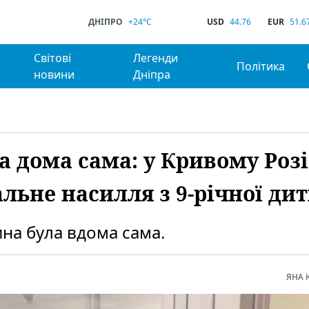
ДНІПРО
+24°C
USD
44.76
EUR
51.6
Світові
Легенди
Політика
новини
Дніпра
а дома сама: у Кривому Розі
альне насилля з 9-річної ди
ина була вдома сама.
ЯНА