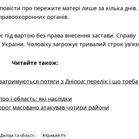
овісти про пережите матері лише за кілька днів.
 правоохоронних органів.
 під вартою без права внесення застави. Справу
КК України. Чоловіку загрожує тривалий строк ув'яз
Читайте також:
 затримуються потяги з Дніпра: перелік і що треба
ро і область: які наслідки
орог масовано атакував чотири райони
Дніпра та області
#Кривий Ріг