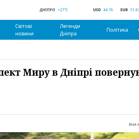
ДНІПРО
+27°C
USD
44.76
EUR
51.6
Світові
Легенди
Політика
новини
Дніпра
пект Миру в Дніпрі поверну
ЯНА