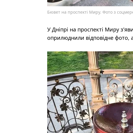
Бювет на проспекті Миру. Фото з соцме
У Дніпрі на проспекті Миру з'я
оприлюднили відповідне фото, а