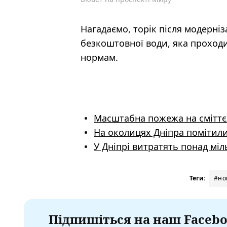
Нагадаємо, торік після модерніза
безкоштовної води, яка проходи
нормам.
Масштабна пожежа на сміттєз
На околицях Дніпра помітил
У Дніпрі витратять понад мі
Теги:
#но
Підпишіться на наш Facebo