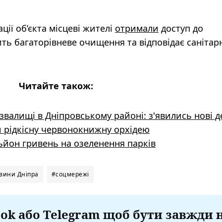
ції об’єкта місцеві жителі
отримали
доступ до
ть багаторівневе очищення та відповідає саніта
Читайте також:
валищі в Дніпровському районі: з'явились нові д
и рідкісну червонокнижну орхідею
льйон гривень на озеленення парків
вини Дніпра
#соцмережі
ok або Telegram щоб бути завжди 