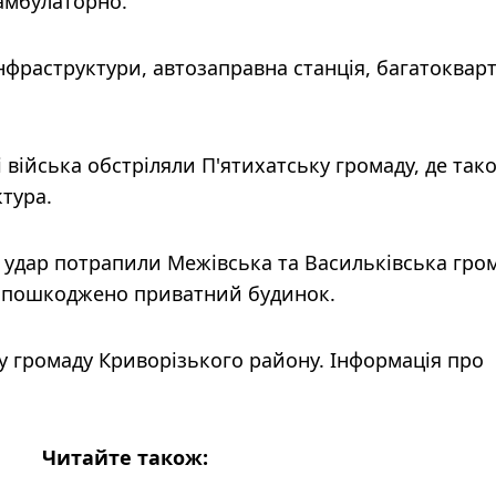
амбулаторно.
інфраструктури, автозаправна станція, багатоквар
 війська обстріляли П'ятихатську громаду, де так
тура.
 удар потрапили Межівська та Васильківська гро
а пошкоджено приватний будинок.
у громаду Криворізького району. Інформація про
Читайте також: