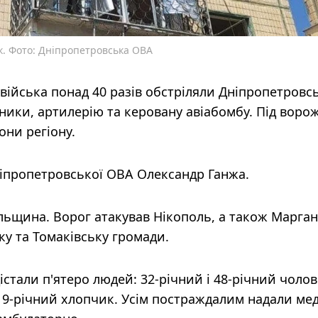
к. Фото: Дніпропетровська ОВА
 війська понад 40 разів обстріляли Дніпропетровс
ники, артилерію та керовану авіабомбу. Під вор
ни регіону.
іпропетровської ОВА Олександр Ганжа.
ьщина. Ворог атакував Нікополь, а також Марган
у та Томаківську громади.
істали п'ятеро людей: 32-річний і 48-річний чолові
ож 9-річний хлопчик. Усім постраждалим надали ме