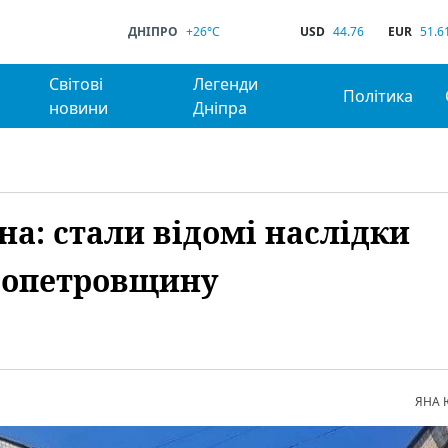
ДНІПРО
+26°C
USD
44.76
EUR
51.6
Світові
Легенди
Політика
новини
Дніпра
а: стали відомі наслідки
ропетровщину
ЯНА