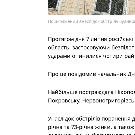
Пошкоджений внаслідок обстрілу будино
Протягом дня 7 липня російські
область, застосовуючи безпілот
ударами опинилися чотири райо
Про це повідомив начальник Дн
Найбільше постраждала Нікопол
Покровську, Червоногригорівськ
Унаслідок обстрілів поранення д
річна та 73-річна жінки, а так