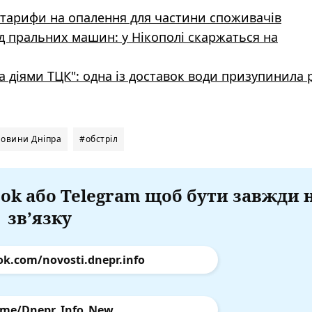
 тарифи на опалення для частини споживачів
 пральних машин: у Нікополі скаржаться на
та діями ТЦК": одна із доставок води призупинила 
овини Дніпра
#обстріл
ok або Telegram щоб бути завжди 
зв’язку
ok.com/novosti.dnepr.info
.me/Dnepr_Info_New