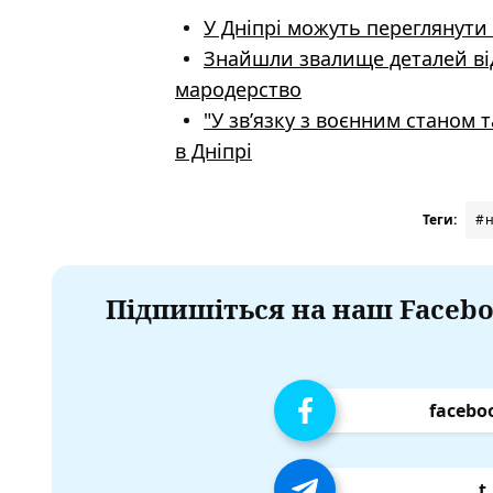
У Дніпрі можуть переглянути
Знайшли звалище деталей від
мародерство
"У зв’язку з воєнним станом 
в Дніпрі
Теги:
#н
Підпишіться на наш Facebo
facebo
t