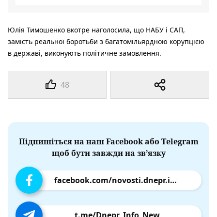
Юлія Тимошенко вкотре наголосила, що НАБУ і САП,
замість реальної боротьби з багатомільярдною корупцією
в державі, виконують політичне замовлення.
48
Підпишіться на наш Facebook або Telegram
щоб бути завжди на зв’язку
facebook.com/novosti.dnepr.info
t.me/Dnepr_Info_New