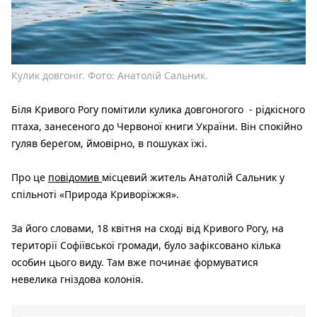
Кулик довгоніг. Фото: Анатолій Сальник.
Біля Кривого Рогу помітили кулика довгоногого - рідкісного
птаха, занесеного до Червоної книги України. Він спокійно
гуляв берегом, ймовірно, в пошуках їжі.
Про це
повідомив
місцевий житель Анатолій Сальник у
спільноті «Природа Криворіжжя».
За його словами, 18 квітня на сході від Кривого Рогу, на
території Софіївської громади, було зафіксовано кілька
особин цього виду. Там вже починає формуватися
невелика гніздова колонія.