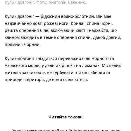
Кулик довгоніг. Фото: Анатолій Сальник.
Кулик довгоніг — рідкісний водно-болотний. Він має
надзвичайно довгі рожеві ноги. Крила і спина чорні,
решта оперення біле, включаючи хвіст і надхвістя, що
клином заходить в темне оперення спини. Дзьоб довгий,
прямий і чорний.
Кулик-довгоніг гніздиться переважно біля Чорного та
Азовського морів, у дельтах річок і на лиманах. Місцевих
жителів закликають не турбувати птахів і зберігати
природні території, де вони оселяються.
Читайте також:
Ворог атакував три райони Дніпропетровщини: двоє