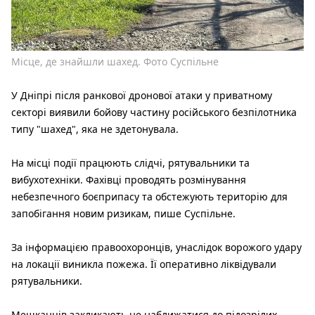
Місце, де знайшли шахед. Фото Суспільне
У Дніпрі після ранкової дронової атаки у приватному
секторі виявили бойову частину російського безпілотника
типу "шахед", яка не здетонувала.
На місці події працюють слідчі, рятувальники та
вибухотехніки. Фахівці проводять розмінування
небезпечного боєприпасу та обстежують територію для
запобігання новим ризикам, пише Суспільне.
За інформацією правоохоронців, унаслідок ворожого удару
на локації виникла пожежа. Її оперативно ліквідували
рятувальники.
Мешканців закликають не наближатися до підозрілих