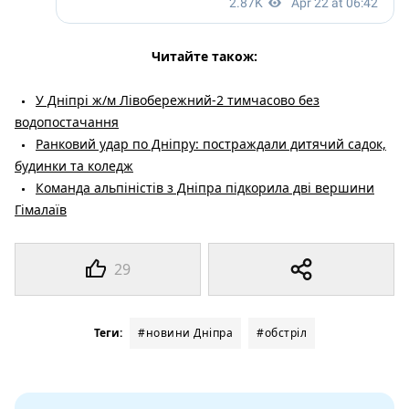
Читайте також:
У Дніпрі ж/м Лівобережний-2 тимчасово без
водопостачання
Ранковий удар по Дніпру: постраждали дитячий садок,
будинки та коледж
Команда альпіністів з Дніпра підкорила дві вершини
Гімалаїв
29
Теги:
#новини Дніпра
#обстріл