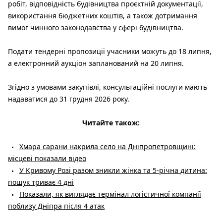
робіт, відповідність будівництва проєктній документації,
використання бюджетних коштів, а також дотримання
вимог чинного законодавства у сфері будівництва.
Подати тендерні пропозиції учасники можуть до 18 липня,
а електронний аукціон запланований на 20 липня.
Згідно з умовами закупівлі, консультаційні послуги мають
надаватися до 31 грудня 2026 року.
Читайте також:
Хмара сарани накрила село на Дніпропетровщині:
місцеві показали відео
У Кривому Розі разом зникли жінка та 5-річна дитина:
пошук триває 4 дні
Показали, як виглядає термінал логістичної компанії
поблизу Дніпра після 4 атак