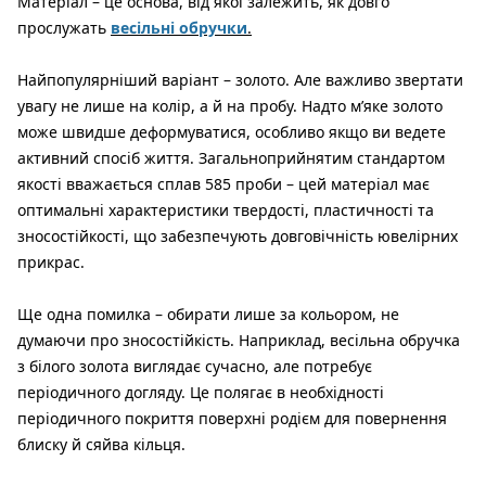
Матеріал – це основа, від якої залежить, як довго
прослужать
весільні обручки
.
Найпопулярніший варіант – золото. Але важливо звертати
увагу не лише на колір, а й на пробу. Надто м’яке золото
може швидше деформуватися, особливо якщо ви ведете
активний спосіб життя. Загальноприйнятим стандартом
якості вважається сплав 585 проби – цей матеріал має
оптимальні характеристики твердості, пластичності та
зносостійкості, що забезпечують довговічність ювелірних
прикрас.
Ще одна помилка – обирати лише за кольором, не
думаючи про зносостійкість. Наприклад, весільна обручка
з білого золота виглядає сучасно, але потребує
періодичного догляду. Це полягає в необхідності
періодичного покриття поверхні родієм для повернення
блиску й сяйва кільця.