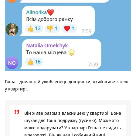
Гоша - домашній улюбленець дніпрянки, який живе з нею
у квартирі.
Він живе разом з власницею у квартирі. Вона
шукає для Гоші подружку (гусиню). Може хто
може подарувати? У квартирі Гоша не сидить
в загорожі. Він як наші собачки й киці