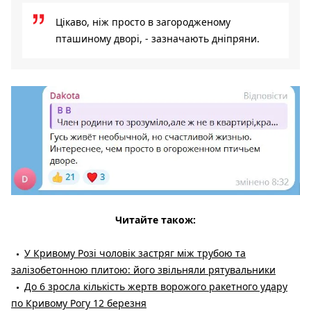
Цікаво, ніж просто в загородженому
пташиному дворі, - зазначають дніпряни.
Читайте також:
У Кривому Розі чоловік застряг між трубою та
залізобетонною плитою: його звільняли рятувальники
До 6 зросла кількість жертв ворожого ракетного удару
по Кривому Рогу 12 березня