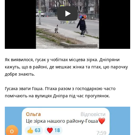
Play
Як виявилося, гусак у чобітках місцева зірка. Дніпряни
кажуть, що в районі, де мешкає жінка та птах, цю парочку
добре знають.
Гусака звати Гоша. Птаха разом з господаркою часто
помічають на вулицях Дніпра під час прогулянок.