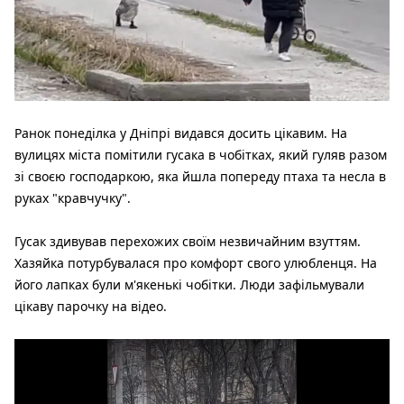
Ранок понеділка у Дніпрі видався досить цікавим. На
вулицях міста помітили гусака в чобітках, який гуляв разом
зі своєю господаркою, яка йшла попереду птаха та несла в
руках "кравчучку".
Гусак здивував перехожих своїм незвичайним взуттям.
Хазяйка потурбувалася про комфорт свого улюбленця. На
його лапках були м'якенькі чобітки. Люди зафільмували
цікаву парочку на відео.