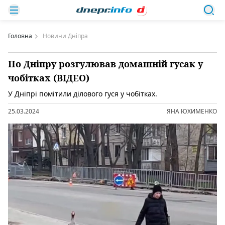
Головна
Новини Дніпра
По Дніпру розгулював домашній гусак у
чобітках (ВІДЕО)
У Дніпрі помітили ділового гуся у чобітках.
25.03.2024
ЯНА ЮХИМЕНКО