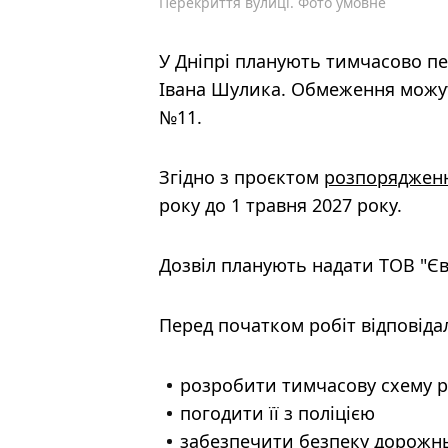
Перекриття вулиці. Фото умовне
У Дніпрі планують тимчасово пе
Івана Шулика. Обмеження можут
№11.
Згідно з проєктом
розпоряджен
року до 1 травня 2027 року.
Дозвіл планують надати ТОВ "Єв
Перед початком робіт відповіда
розробити тимчасову схему р
погодити її з поліцією
забезпечити безпеку дорожнь