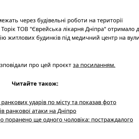
ежать через будівельні роботи на території
Торік ТОВ "Єврейська лікарня Дніпра" отримало д
ію житлових будинків під медичний центр на вули
озповідали про цей проєкт
за посиланням.
Читайте також:
ранкових ударів по місту та показав фото
ів ранкової атаки на Дніпро
ро поранено ще одного чоловіка: постраждалого