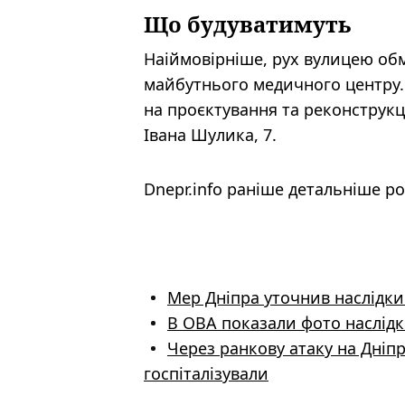
Що будуватимуть
Наіймовірніше, рух вулицею обм
майбутнього медичного центру. 
на проєктування та реконструкц
Івана Шулика, 7.
Dnepr.info раніше детальніше р
Мер Дніпра уточнив наслідки 
В ОВА показали фото наслідк
Через ранкову атаку на Дніп
госпіталізували