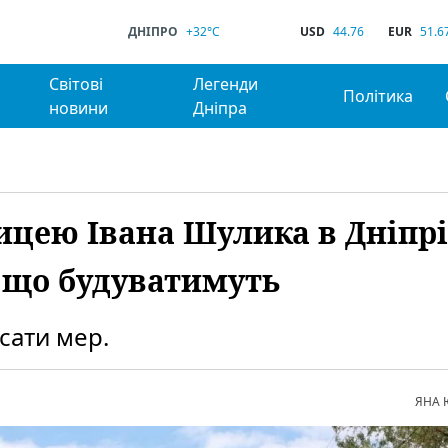
ДНІПРО
+32°C
USD
44.76
EUR
51.6
Світові
Легенди
Політика
новини
Дніпра
ицею Івана Шулика в Дніпрі
: що будуватимуть
сати мер.
ЯНА