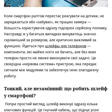
Коли смартфон раптом перестає реагувати на дотики, не
заряджається або «забуває», як працює камера —
більшість користувачів одразу підозрює серйозну поломку.
Насправді ж у багатьох випадках винуватець значно
скромніший за розміром, але критично важливий за
функцією. Йдеться про
шлейфы для телефонов
—
компоненти, які майже ніхто не бачить, але без яких
телефон просто не зможе виконувати свої задачі. Це
своєрідна «нервова система» пристрою, яка передає
сигнали між модулями та забезпечує їхню злагоджену
роботу.
Тонкий, але незамінний: що робить шлейф
у смартфоні?
Попри простий вигляд, шлейф виконує одразу кілька
ключових функцій. Це гнучкий кабель, що з’єднує різні