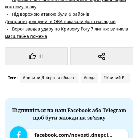
кожному знаку
Під ворожою атакою були 6 районів
Дніпропетровщини: в ОВА показали фото наслідків
Ворог завдав удару по Кривому Рогу 7 липня: виникла
масштабна пожежа
41
Теги:
#новини Дніпра та області
#вода
#Кривий Ріг
Підпишіться на наш Facebook або Telegram
щоб бути завжди на зв’язку
facebook.com/novosti.dnepr.info