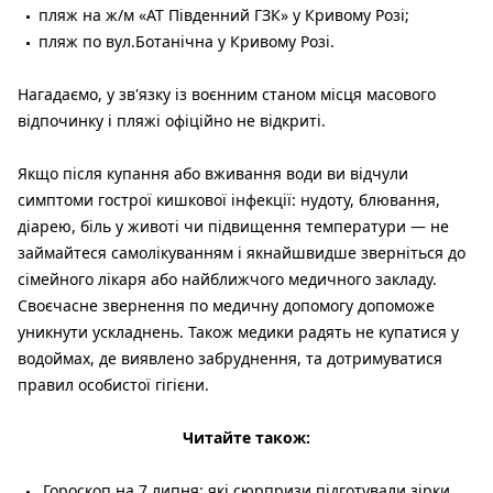
пляж на ж/м «АТ Південний ГЗК» у Кривому Розі;
пляж по вул.Ботанічна у Кривому Розі.
Нагадаємо, у зв'язку із воєнним станом місця масового
відпочинку і пляжі офіційно не відкриті.
Якщо після купання або вживання води ви відчули
симптоми гострої кишкової інфекції: нудоту, блювання,
діарею, біль у животі чи підвищення температури — не
займайтеся самолікуванням і якнайшвидше зверніться до
сімейного лікаря або найближчого медичного закладу.
Своєчасне звернення по медичну допомогу допоможе
уникнути ускладнень. Також медики радять не купатися у
водоймах, де виявлено забруднення, та дотримуватися
правил особистої гігієни.
Читайте також:
Гороскоп на 7 липня: які сюрпризи підготували зірки