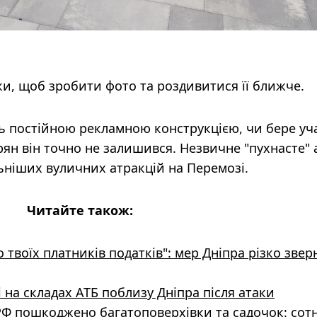
ки, щоб зробити фото та роздивитися її ближче.
ль постійною рекламною конструкцією, чи бере уч
прян він точно не залишився. Незвичне "пухнасте" 
ьніших вуличних атракцій на Перемозі.
Читайте також:
твоїх платників податків": мер Дніпра різко звер
 на складах АТБ поблизу Дніпра після атаки
РФ пошкоджено багатоповерхівки та садочок: сотн