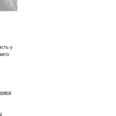
асть у
авто
нувся
і