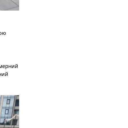
ною
омерний
йний