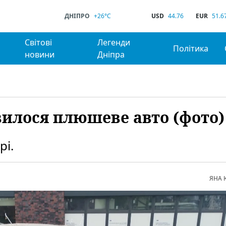
ДНІПРО
+26°C
USD
44.76
EUR
51.6
Світові
Легенди
Політика
новини
Дніпра
явилося плюшеве авто (фото)
рі.
ЯНА