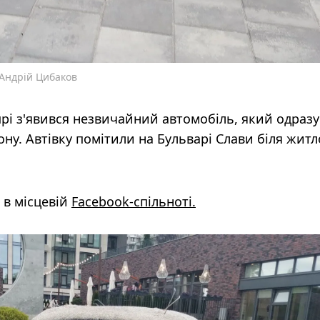
 Андрій Цибаков
рі з'явився незвичайний автомобіль, який одразу
ну. Автівку помітили на Бульварі Слави біля жит
 в місцевій
Facebook-cпільноті.