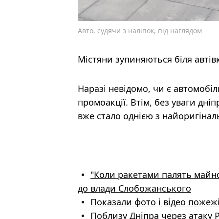
Авто, судячи з наліпок, під наглядом
Містяни зупиняються біля автів
Наразі невідомо, чи є автомобі
промоакції. Втім, без уваги дні
вже стало однією з найоригінал
"Коли ракетами палять майно 
до влади Слобожанського
Показали фото і відео пожежі
Поблизу Дніпра через атаку 