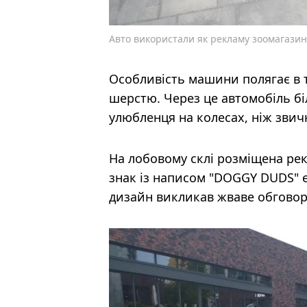
Авто використали як рекламу зоомагазин
Особливість машини полягає в т
шерстю. Через це автомобіль б
улюбленця на колесах, ніж звич
На лобовому склі розміщена ре
знак із написом "DOGGY DUDS" є
дизайн викликав жваве обговор