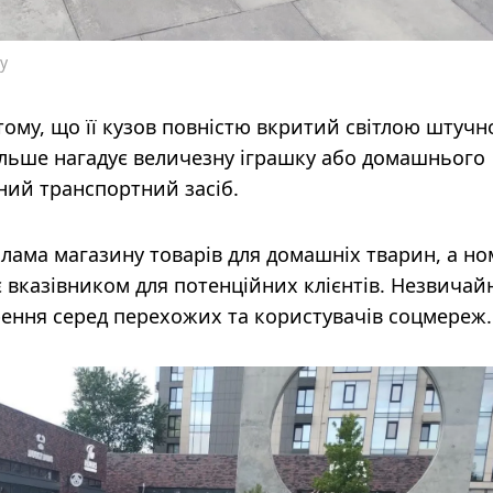
у
ому, що її кузов повністю вкритий світлою штуч
ільше нагадує величезну іграшку або домашнього
ний транспортний засіб.
клама магазину товарів для домашніх тварин, а н
 вказівником для потенційних клієнтів. Незвича
ення серед перехожих та користувачів соцмереж.