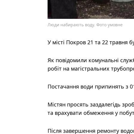
Люди набирають воду. Фото умовне
У місті Покров 21 та 22 травня
Як повідомили комунальні служ
робіт на магістральних трубопр
Постачання води припинять з 01:
Містян просять заздалегідь зро
та врахувати обмеження у побу
Після завершення ремонту водо