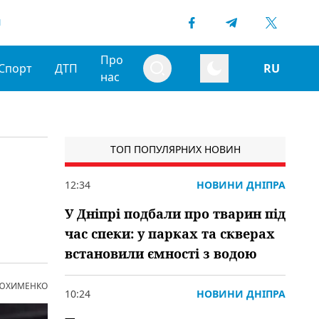
1
Про
Спорт
ДТП
RU
нас
ТОП ПОПУЛЯРНИХ НОВИН
12:34
НОВИНИ ДНІПРА
У Дніпрі подбали про тварин під
час спеки: у парках та скверах
встановили ємності з водою
 ЮХИМЕНКО
10:24
НОВИНИ ДНІПРА