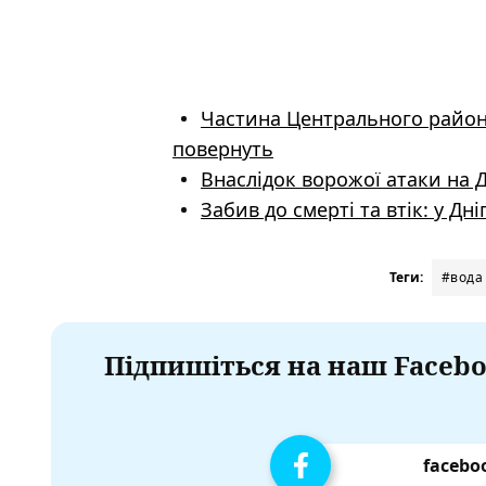
Частина Центрального району
повернуть
Внаслідок ворожої атаки на 
Забив до смерті та втік: у Д
Теги:
#вода
Підпишіться на наш Facebo
facebo