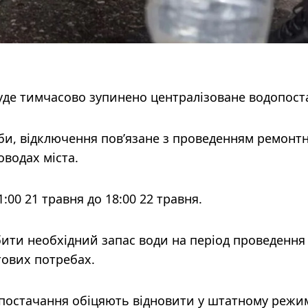
 буде тимчасово зупинено централізоване водопост
би, відключення пов’язане з проведенням ремонт
оводах міста.
00 21 травня до 18:00 22 травня.
бити необхідний запас води на період проведення
тових потребах.
постачання обіцяють відновити у штатному режи