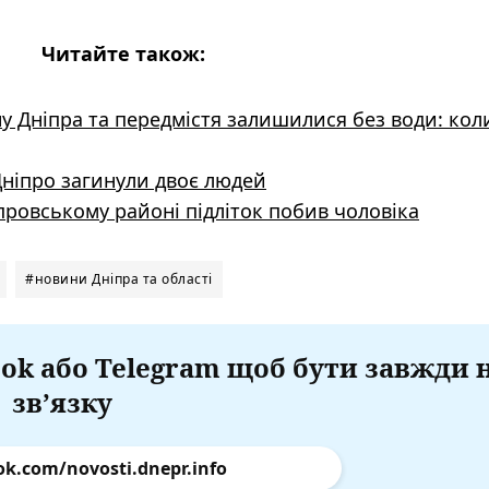
Читайте також:
 Дніпра та передмістя залишилися без води: кол
Дніпро загинули двоє людей
ніпровському районі підліток побив чоловіка
#новини Дніпра та області
ok або Telegram щоб бути завжди 
зв’язку
ok.com/novosti.dnepr.info