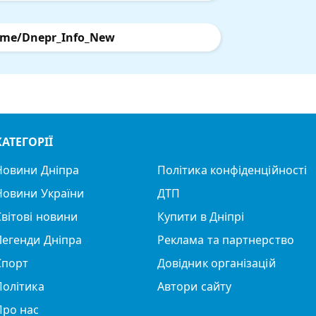
.me/Dnepr_Info_New
КАТЕГОРІЇ
Новини Дніпра
Політика конфіденційності
Новини України
ДТП
Світові новини
Купити в Дніпрі
Легенди Дніпра
Реклама та партнерство
Спорт
Довідник організацій
Політика
Автори сайту
Про нас