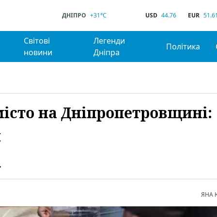
ДНІПРО
+31°C
USD
44.76
EUR
51.6
Світові
Легенди
Політика
новини
Дніпра
місто на Дніпропетровщині:
и
.
ЯНА