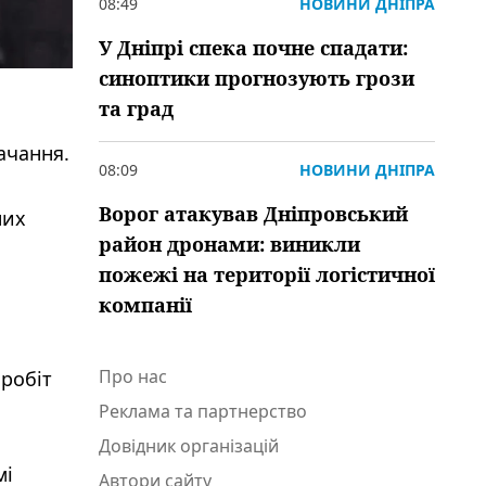
08:49
НОВИНИ ДНІПРА
У Дніпрі спека почне спадати:
синоптики прогнозують грози
та град
ачання.
08:09
НОВИНИ ДНІПРА
Ворог атакував Дніпровський
них
район дронами: виникли
пожежі на території логістичної
компанії
Про нас
 робіт
Реклама та партнерство
Довідник організацій
мі
Автори сайту