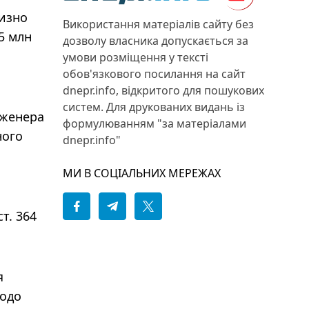
лизно
Використання матеріалів сайту без
5 млн
дозволу власника допускається за
умови розміщення у тексті
обов'язкового посилання на сайт
dnepr.info, відкритого для пошукових
систем. Для друкованих видань із
нженера
формулюванням "за матеріалами
ного
dnepr.info"
МИ В СОЦІАЛЬНИХ МЕРЕЖАХ
т. 364
я
щодо