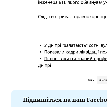
інженера БТІ, якого обвинувачую
Слідство триває, правоохоронц
У Дніпрі "залатають" сотні в
Показали кадри ліквідації по
Пішов із життя знаний профе
Дніпрі
Теги:
#нов
Підпишіться на наш Facebo