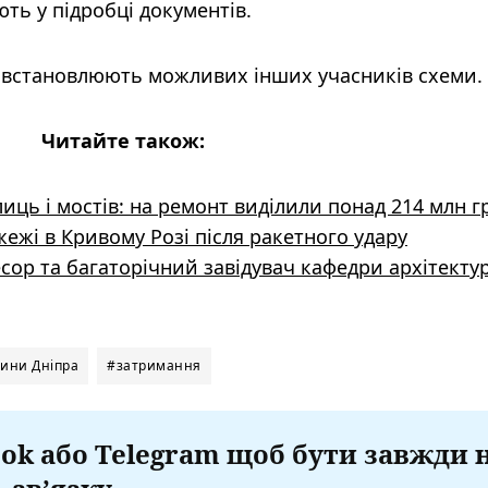
ть у підробці документів.
і встановлюють можливих інших учасників схеми.
Читайте також:
улиць і мостів: на ремонт виділили понад 214 млн г
жежі в Кривому Розі після ракетного удару
сор та багаторічний завідувач кафедри архітекту
ини Дніпра
#затримання
ok або Telegram щоб бути завжди 