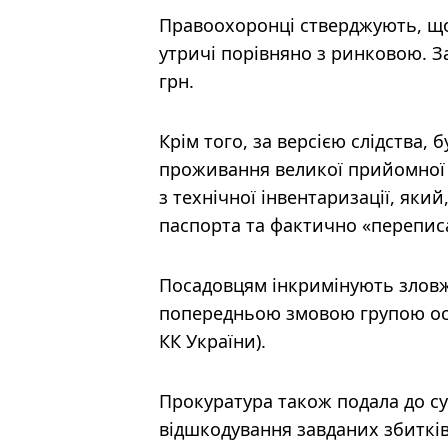
Правоохоронці стверджують, що
утричі порівняно з ринковою. З
грн.
Крім того, за версією слідства,
проживання великої прийомної 
з технічної інвентаризації, який
паспорта та фактично «перепис
Посадовцям інкримінують злов
попередньою змовою групою осіб,
КК України).
Прокуратура також подала до с
відшкодування завданих збиткі