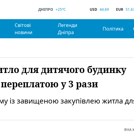
ДНІПРО
+25°C
USD
44.69
EUR
51.6
Світові
Легенди
Політика
новини
Дніпра
тло для дитячого будинку
 переплатою у 3 рази
му із завищеною закупівлею житла дл
ЯНА