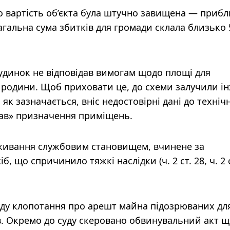
 вартість об’єкта була штучно завищена — приб
агальна сума збитків для громади склала близько 
 будинок не відповідав вимогам щодо площі для
родини. Щоб приховати це, до схеми залучили і
, як зазначається, вніс недостовірні дані до техніч
ав» призначення приміщень.
живання службовим становищем, вчинене за
 що спричинило тяжкі наслідки (ч. 2 ст. 28, ч. 2 с
уду клопотання про арешт майна підозрюваних дл
в. Окремо до суду скеровано обвинувальний акт 