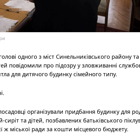
ури
олові одного з міст Синельниківського району та
тей повідомили про підозру у зловживанні служб
итла для дитячого будинку сімейного типу.
і.
 посадовці організували придбання будинку для ро
й-сиріт та дітей, позбавлених батьківського піклу
єї ж міської ради за кошти місцевого бюджету.