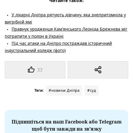
Читайте також:
У лікарні Дніпра рятують дівчину, яка знепритомніла у
вигрібній ямі
Правнук уродженця Кам'янського Леоніда Брежнєва міг
потрапити у полон в Україні
Під час атаки на Дніпро постраждав історичний
індустріальний коледж (фото)
33
Теги:
#новини Дніпра
#суд
Підпишіться на наш Facebook або Telegram
щоб бути завжди на зв’язку