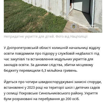
Непридатне укриття для дітей. Фото від Нацполіції
У Дніпропетровській області колишній начальниці відділу
освіти повідомили про підозру у службовій недбалості під
час закупівлі та встановлення модульних укриттів для
закладів освіти. За даними слідства, збитки місцевому
бюджету перевищили 6,3 мільйона гривень.
Йдеться про чотири швидкоспоруджувані захисні споруди,
встановлені у 2023 році на території шкіл і дитячих садків
у селищі Покровське Синельниківського району. Укриття
були розраховані на перебування до 200 осіб.