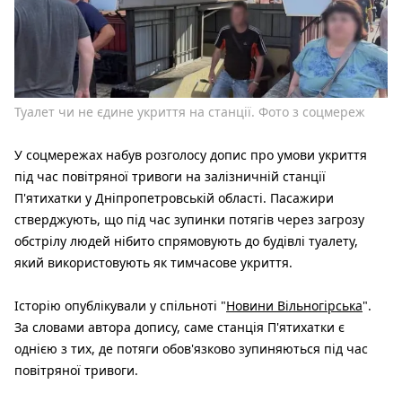
Туалет чи не єдине укриття на станції. Фото з соцмереж
У соцмережах набув розголосу допис про умови укриття
під час повітряної тривоги на залізничній станції
П'ятихатки у Дніпропетровській області. Пасажири
стверджують, що під час зупинки потягів через загрозу
обстрілу людей нібито спрямовують до будівлі туалету,
який використовують як тимчасове укриття.
Історію опублікували у спільноті "
Новини Вільногірська
".
За словами автора допису, саме станція П'ятихатки є
однією з тих, де потяги обов'язково зупиняються під час
повітряної тривоги.