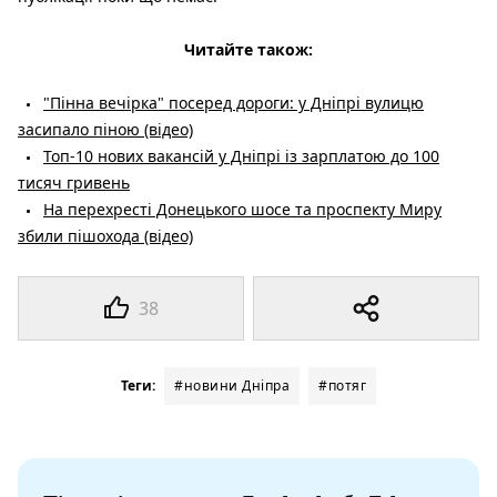
Читайте також:
"Пінна вечірка" посеред дороги: у Дніпрі вулицю
засипало піною (відео)
Топ-10 нових вакансій у Дніпрі із зарплатою до 100
тисяч гривень
На перехресті Донецького шосе та проспекту Миру
збили пішохода (відео)
38
Теги:
#новини Дніпра
#потяг