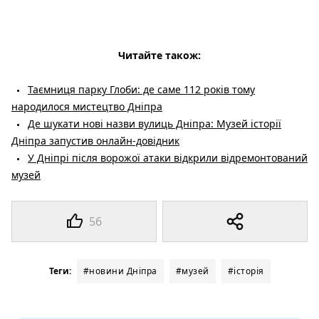
Читайте також:
Таємниця парку Глоби: де саме 112 років тому
народилося мистецтво Дніпра
Де шукати нові назви вулиць Дніпра: Музей історії
Дніпра запустив онлайн-довідник
У Дніпрі після ворожої атаки відкрили відремонтований
музей
56
Теги:
#новини Дніпра
#музей
#історія