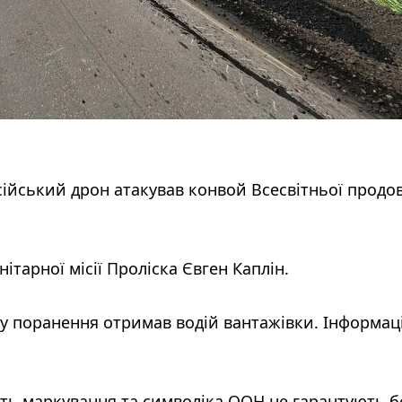
сійський дрон атакував конвой Всесвітньої продо
ітарної місії Проліска Євген Каплін.
ру поранення отримав водій вантажівки. Інформац
іть маркування та символіка ООН не гарантують 