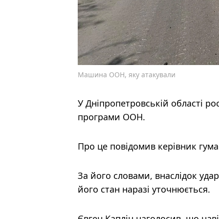
Машина ООН, яку атакували
У Дніпропетровській області ро
програми ООН.
Про це повідомив керівник гуман
За його словами, внаслідок уда
його стан наразі уточнюється.
Євген Каплін наголосив, що нав