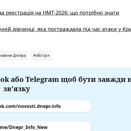
ва реєстрація на НМТ-2026: що потрібно знати
ячній дівчинці, яка постраждала під час атаки у К
овини Дніпра
#обстріл
ok або Telegram щоб бути завжди 
зв’язку
ok.com/novosti.dnepr.info
.me/Dnepr_Info_New