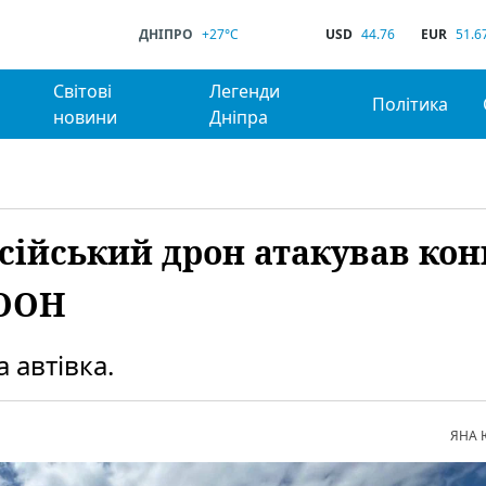
ДНІПРО
+27°C
USD
44.76
EUR
51.6
Світові
Легенди
Політика
новини
Дніпра
сійський дрон атакував кон
 ООН
 автівка.
ЯНА