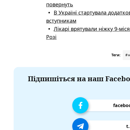
повернуть
В Україні стартувала додатко
вступникам
Лікарі врятували ніжку 9-міс
Розі
Теги:
#н
Підпишіться на наш Facebo
facebo
t