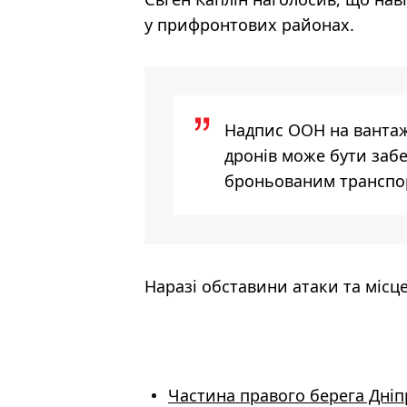
у прифронтових районах.
Надпис ООН на вантажі
дронів може бути забе
броньованим транспор
Наразі обставини атаки та місц
Частина правого берега Дніп