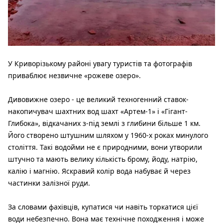
У Криворізькому районі увагу туристів та фотографів
приваблює незвичне «рожеве озеро».
Дивовижне озеро - це великий техногенний ставок-
накопичувач шахтних вод шахт «Артем-1» і «Гігант-
Глибока», відкачаних з-під землі з глибини більше 1 км.
Його створено штушним шляхом у 1960-х роках минулого
століття. Такі водойми не є природними, вони утворили
штучно та мають велику кількість брому, йоду, натрію,
калію і магнію. Яскравий колір вода набуває й через
частинки залізної руди.
За словами фахівців, купатися чи навіть торкатися цієї
води небезпечно. Вона має технічне походження і може