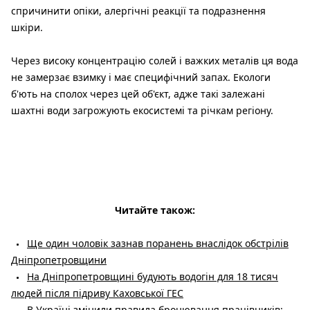
спричинити опіки, алергічні реакції та подразнення
шкіри.
Через високу концентрацію солей і важких металів ця вода
не замерзає взимку і має специфічний запах. Екологи
б'ють на сполох через цей об'єкт, адже такі залежані
шахтні води загрожують екосистемі та річкам регіону.
Читайте також:
Ще один чоловік зазнав поранень внаслідок обстрілів
Дніпропетровщини
На Дніпропетровщині будують водогін для 18 тисяч
людей після підриву Каховської ГЕС
В Україні змінили правила бронювання працівників: