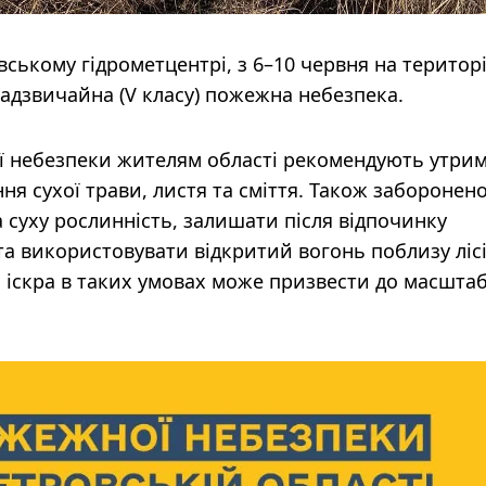
ському гідрометцентрі, з 6–10 червня на територі
адзвичайна (V класу) пожежна небезпека.
ї небезпеки жителям області рекомендують утри
ня сухої трави, листя та сміття. Також заборонен
 суху рослинність, залишати після відпочинку
та використовувати відкритий вогонь поблизу лісі
ка іскра в таких умовах може призвести до масшта