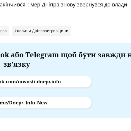
акінчився": мер Дніпра знову звернувся до влади
іпра
#новини Дніпропетровщини
ok або Telegram щоб бути завжди 
зв’язку
ok.com/novosti.dnepr.info
.me/Dnepr_Info_New