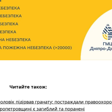
Читайте також:
чоловік підірвав гранату: постраждали правоохоро
іпропетровщині є загиблий та поранені