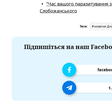
"Час вашого паразитування з
Слобожанського
Теги:
#новини Дн
Підпишіться на наш Facebo
facebo
t