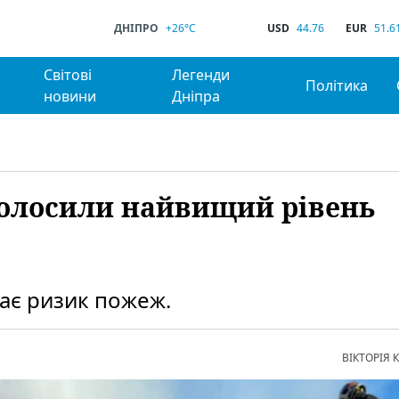
ДНІПРО
+26°C
USD
44.76
EUR
51.6
Світові
Легенди
Політика
новини
Дніпра
голосили найвищий рівень
ає ризик пожеж.
ВІКТОРІЯ