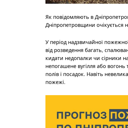
Як повідомляють в Дніпропетров
Дніпропетровщини очікується н
У період надзвичайної пожежно
від розведення багать, спалюван
кидати недопалки чи сірники на
непогашене вугілля або вогонь 
полів і посадок. Навіть невели
пожежі.