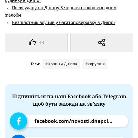
будинку в Дніпрі
Після удару по Дніпру 3 червня оголошено днем
жалоби
Безпілотник влучив у багатоповерхівку в Дніпрі
33
Теги:
#новини Дніпра
#корупція
Підпишіться на наш Facebook або Telegram
щоб бути завжди на зв’язку
facebook.com/novosti.dnepr.info