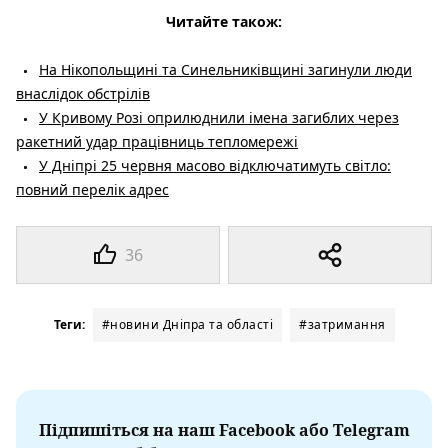
Читайте також:
На Нікопольщині та Синельниківщині загинули люди
внаслідок обстрілів
У Кривому Розі оприлюднили імена загиблих через
ракетний удар працівниць тепломережі
У Дніпрі 25 червня масово відключатимуть світло:
повний перелік адрес
36
Теги:
#новини Дніпра та області
#затримання
Підпишіться на наш Facebook або Telegram