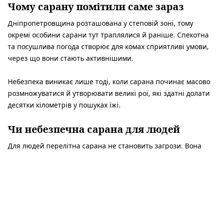
Чому сарану помітили саме зараз
Дніпропетровщина розташована у степовій зоні, тому
окремі особини сарани тут траплялися й раніше. Спекотна
та посушлива погода створює для комах сприятливі умови,
через що вони стають активнішими.
Небезпека виникає лише тоді, коли сарана починає масово
розмножуватися й утворювати великі рої, які здатні долати
десятки кілометрів у пошуках їжі.
Чи небезпечна сарана для людей
Для людей перелітна сарана не становить загрози. Вона
не кусає, не отруйна і не переносить небезпечних хвороб.
Натомість найбільше від неї можуть постраждати поля,
городи та зелені насадження. Великі зграї сарани здатні за
короткий час знищувати посіви зернових, овочевих та
інших культур.