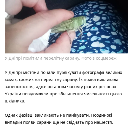
У Дніпрі помітили перелітну сарану. Фото з соцмереж
У Дніпрі містяни почали публікувати фотографії великих
комах, схожих на перелітну сарану. Їх поява викликала
занепокоєння, адже останнім часом у різних регіонах
України повідомляли про збільшення чисельності цього
шкідника.
Однак фахівці закликають не панікувати. Поодинокі
випадки появи сарани ще не свідчать про нашестя.