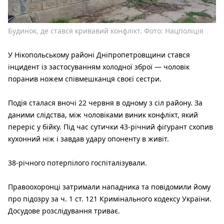
Будинок, де стався кривавий конфлікт. Фото: Нацполіція
У Нікопольському районі Дніпропетровщини стався
інцидент із застосуванням холодної зброї — чоловік
поранив ножем співмешканця своєї сестри.
Подія сталася вночі 22 червня в одному з сіл району. За
даними слідства, між чоловіками виник конфлікт, який
переріс у бійку. Під час сутички 43-річний фігурант схопив
кухонний ніж і завдав удару опоненту в живіт.
38-річного потерпілого госпіталізували.
Правоохоронці затримали нападника та повідомили йому
про підозру за ч. 1 ст. 121 Кримінального кодексу України.
Досудове розслідування триває.