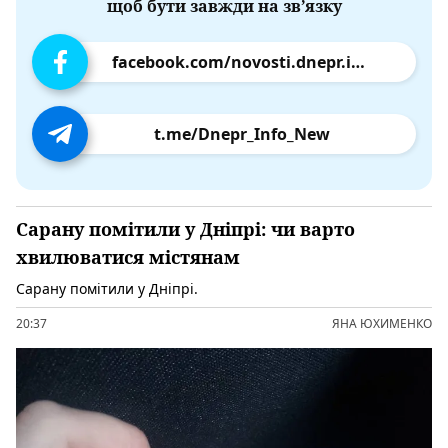
щоб бути завжди на зв’язку
facebook.com/novosti.dnepr.info
t.me/Dnepr_Info_New
Сарану помітили у Дніпрі: чи варто
хвилюватися містянам
Сарану помітили у Дніпрі.
20:37
ЯНА ЮХИМЕНКО