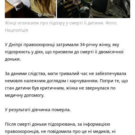
Жінці оголосили про підозру у смерті її дитини. Фото:
Нацполіція
У Дніпрі правоохоронці затримали 34-річну жінку, яку
підозрюють у діях, що призвели до смерті її двомісячної
доньки.
За даними слідства, мати тривалий час не забезпечувала
немовля належним доглядом і харчуванням. Попри те, що
стан дитини був критичним, жінка не звернулася по
медичну допомогу.
У результаті дівчинка померла.
Після смерті доньки підозрювана, за інформацією
правоохоронців, не повідомила про це ні медиків, ні