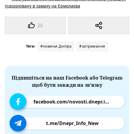
підозрювану в замаху на Єрмолаєва
20
Теги:
#новини Дніпра
#затримання
Підпишіться на наш Facebook або Telegram
щоб бути завжди на зв’язку
facebook.com/novosti.dnepr.info
t.me/Dnepr_Info_New