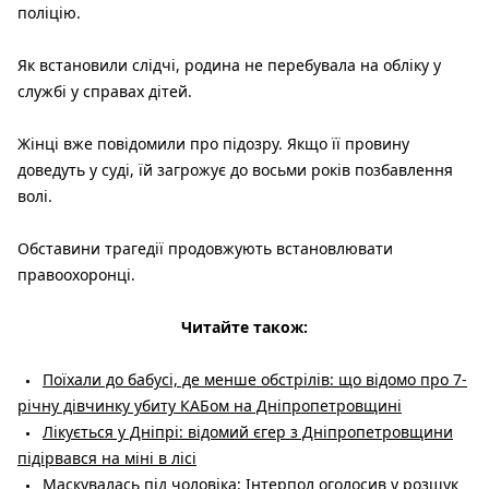
поліцію.
Як встановили слідчі, родина не перебувала на обліку у
службі у справах дітей.
Жінці вже повідомили про підозру. Якщо її провину
доведуть у суді, їй загрожує до восьми років позбавлення
волі.
Обставини трагедії продовжують встановлювати
правоохоронці.
Читайте також:
Поїхали до бабусі, де менше обстрілів: що відомо про 7-
річну дівчинку убиту КАБом на Дніпропетровщині
Лікується у Дніпрі: відомий єгер з Дніпропетровщини
підірвався на міні в лісі
Маскувалась під чоловіка: Інтерпол оголосив у розшук