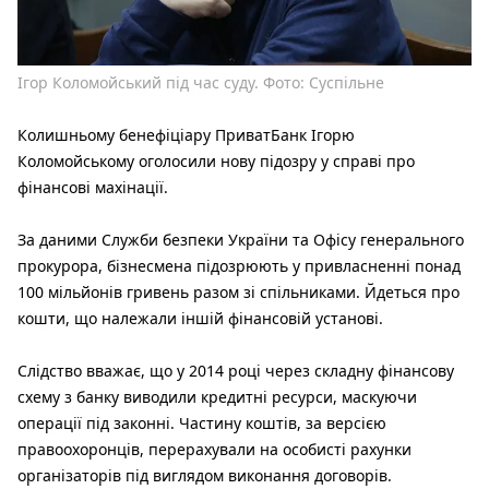
Ігор Коломойський під час суду. Фото: Суспільне
Колишньому бенефіціару ПриватБанк Ігорю
Коломойському оголосили нову підозру у справі про
фінансові махінації.
За даними Служби безпеки України та Офісу генерального
прокурора, бізнесмена підозрюють у привласненні понад
100 мільйонів гривень разом зі спільниками. Йдеться про
кошти, що належали іншій фінансовій установі.
Слідство вважає, що у 2014 році через складну фінансову
схему з банку виводили кредитні ресурси, маскуючи
операції під законні. Частину коштів, за версією
правоохоронців, перерахували на особисті рахунки
організаторів під виглядом виконання договорів.