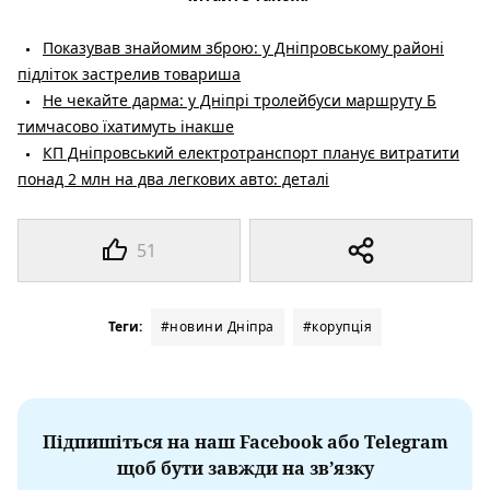
Показував знайомим зброю: у Дніпровському районі
підліток застрелив товариша
Не чекайте дарма: у Дніпрі тролейбуси маршруту Б
тимчасово їхатимуть інакше
КП Дніпровський електротранспорт планує витратити
понад 2 млн на два легкових авто: деталі
51
Теги:
#новини Дніпра
#корупція
Підпишіться на наш Facebook або Telegram
щоб бути завжди на зв’язку