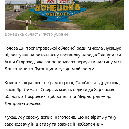
Донецька область. Фото умовне
Голова Дніпропетровської обласної ради Микола Лукашук
відреагував на резонансну постанову народної депутатки
Анни Скороход, яка запропонувала передати частину міст
Донеччини та Луганщини сусіднім областям.
Згідно з ініціативою, Краматорськ, Слов’янськ, Дружківка,
Часів Яр, Лиман і Сіверськ мають відійти до Харківської
області, а Покровськ, Добропілля та Мирноград — до
Дніпропетровської.
Лукашук у своєму дописі наголосив, що не вірить у таку
законодавчу ініціативу та вважає її небезпечним