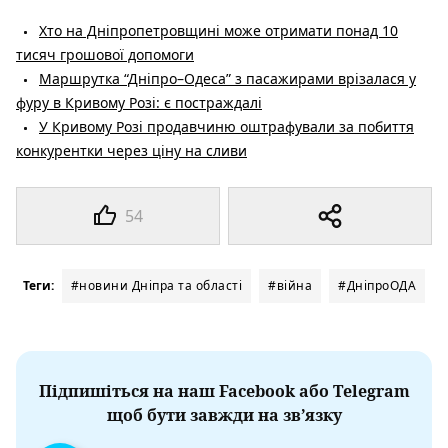
Хто на Дніпропетровщині може отримати понад 10
тисяч грошової допомоги
Маршрутка “Дніпро–Одеса” з пасажирами врізалася у
фуру в Кривому Розі: є постраждалі
У Кривому Розі продавчиню оштрафували за побиття
конкурентки через ціну на сливи
54
Теги:
#новини Дніпра та області
#війна
#ДніпроОДА
Підпишіться на наш Facebook або Telegram
щоб бути завжди на зв’язку