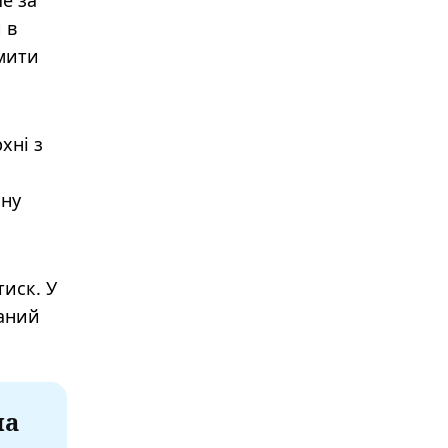
е за
 в
рмити
хні з
ину
иск. У
ваний
на