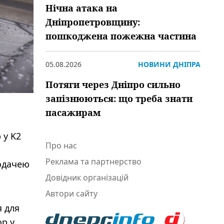
Нічна атака на
Дніпропетровщину:
пошкоджена пожежна частина
05.08.2026
НОВИНИ ДНІПРА
Потяги через Дніпро сильно
запізнюються: що треба знати
пасажирам
 у K2
Про нас
Реклама та партнерство
одачею
Довідник організацій
Автори сайту
я для
р у