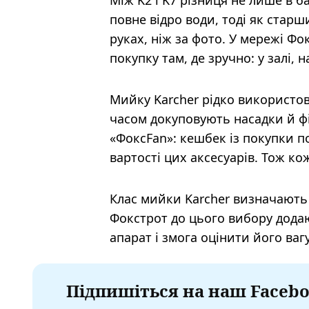
Між K2 і K7 різниця не лише в 
повне відро води, тоді як старш
руках, ніж за фото. У мережі 
покупку там, де зручно: у залі, 
Мийку Karcher рідко використов
часом докуповують насадки й фі
«ФоксFan»: кешбек із покупки п
вартості цих аксесуарів. Тож к
Клас мийки Karcher визначають
Фокстрот до цього вибору дода
апарат і змога оцінити його ваг
Підпишіться на наш Facebo