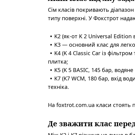
Сім класів покривають діапазон 
типу поверхні. У Фокстрот нада
K2 (як-от K 2 Universal Editio
K3 — основний клас для легко
K4 (K 4 Classic Car із фільтр
плитка;
K5 (K 5 BASIC, 145 бар, водян
K7 (K7 WCM, 180 бар, вхід вод
техніка.
На foxtrot.com.ua класи стоять 
Де зважити клас пере