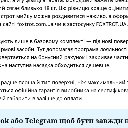
барах, а й у фізиці апарата: молодший важить менш
ий сягає близько 18 кг. Цю різницю краще оцінити
Фокстрот мийку можна роздивитися наживо, а офо
на сайті foxtrot.com.ua чи в застосунку FOXTROT.UA.
ують лише в базовому комплекті — під нові повер
рмові засоби. Тут допомагає програма лояльності
овертається на бонусний рахунок і закриває част
ожна наступна насадка обходиться дешевше.
 радше площа й тип поверхні, ніж максимальний т
ються офіційна гарантія виробника на сертифіко
у й габарити в залі ще до оплати.
ok або Telegram щоб бути завжди 