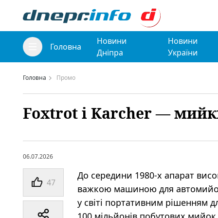
Новини
Новини
Головна
Дніпра
України
Головна
Промо
Foxtrot і Karcher — мий
06.07.2026
До середини 1980-х апарат вис
47
важкою машиною для автомийок.
у світі портативним рішенням д
100 мільйонів побутових мийок.