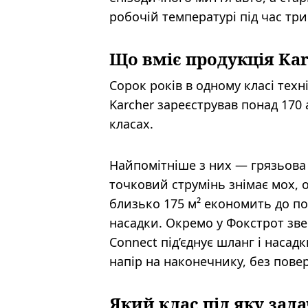
робочій температурі під час три
Що вміє продукція Ka
Сорок років в одному класі тех
Karcher зареєстрував понад 170 
класах.
Найпомітніше з них — грязьова ф
точковий струмінь знімає мох, о
близько 175 м² економить до по
насадки. Окремо у Фокстрот зве
Connect під’єднує шланг і насад
напір на наконечнику, без пове
Який клас під яку зад