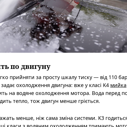
ть по двигуну
легко прийняти за просту шкалу тиску — від 110 бар
у задає охолодження двигуна: вже у класі K4
мийка
ть на водяне охолодження мотора. Вода перед п
одить тепло, тож двигун менше гріється.
 важать менше, ніж сама зміна системи. K3 годитьс
арші класи з водяним охолодженням тримають мото