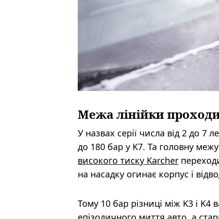
Межа лінійки проходи
У назвах серії числа від 2 до 7 
до 180 бар у K7. Та головну меж
високого тиску Karcher
переходи
на насадку огинає корпус і відв
Тому 10 бар різниці між K3 і K4
епізодичного миття авто, а ст