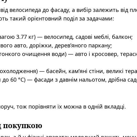
від велосипеда до фасаду, а вибір залежить від пл
ють такий орієнтовний поділ за задачами:
n вагою 3.77 кг) — велосипед, садові меблі, балкон;
вого авто, доріжки, дерев’яного паркану;
ом тонкого очищення води) — авто і кросовер, терас
е охолодження) — басейн, кам’яні стіни, великі тер
и до 60 °C) — фасади з давнім нальотом, дрібна са
поруч, тож порівняти їх можна в одній вкладці.
д покупкою