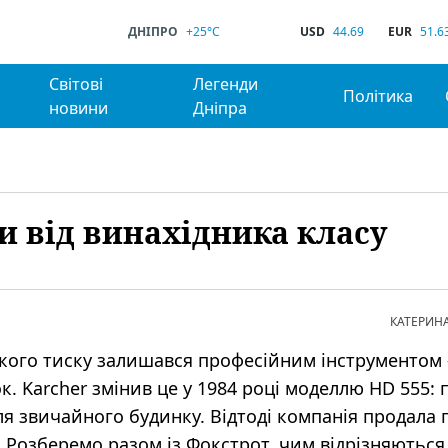
ДНІПРО
+25°C
USD
44.69
EUR
51.6
Світові
Легенди
Політика
новини
Дніпра
ки від винахідника класу
КАТЕРИН
окого тиску залишався професійним інструментом
 Karcher змінив це у 1984 році моделлю HD 555:
ля звичайного будинку. Відтоді компанія продала 
 Розберемо разом із Фокстрот, чим відрізняються