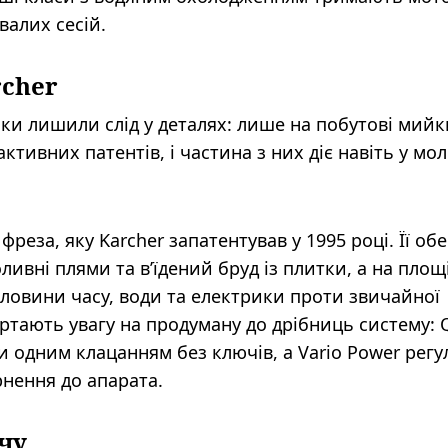
валих сесій.
rcher
ніки лишили слід у деталях: лише на побутові мийк
активних патентів, і частина з них діє навіть у м
реза, яку Karcher запатентував у 1995 році. Її об
ливні плями та в’їдений бруд із плитки, а на площ
ловини часу, води та електрики проти звичайної
ртають увагу на продуману до дрібниць систему: 
ки одним клацанням без ключів, а Vario Power рег
рнення до апарата.
ачу