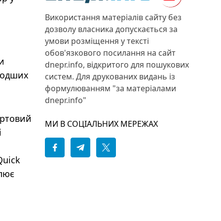
Використання матеріалів сайту без
дозволу власника допускається за
умови розміщення у тексті
обов'язкового посилання на сайт
и
dnepr.info, відкритого для пошукових
олодших
систем. Для друкованих видань із
формулюванням "за матеріалами
dnepr.info"
ертовий
МИ В СОЦІАЛЬНИХ МЕРЕЖАХ
і
Quick
улює