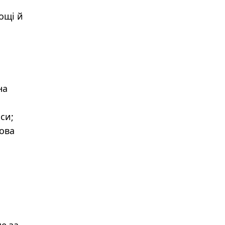
ощі й
на
аси;
дова