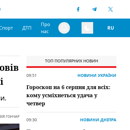
3
Про
Спорт
ДТП
RU
нас
ТОП ПОПУЛЯРНИХ НОВИН
овів
09:51
НОВИНИ УКРАЇНИ
і
Гороскоп на 6 серпня для всіх:
кому усміхнеться удача у
и.
четвер
ВІЯ ГОНЧАР
09:30
НОВИНИ ДНІПРА