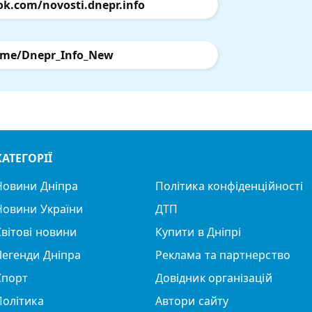
ok.com/novosti.dnepr.info
.me/Dnepr_Info_New
КАТЕГОРІЇ
Новини Дніпра
Політика конфіденційності
Новини України
ДТП
Світові новини
Купити в Дніпрі
Легенди Дніпра
Реклама та партнерство
Спорт
Довідник організацій
Політика
Автори сайту