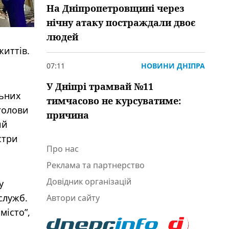
На Дніпропетровщині через
нічну атаку постраждали двоє
людей
життів.
07:11
НОВИНИ ДНІПРА
У Дніпрі трамвай №11
льних
тимчасово не курсуватиме:
 голови
причина
ий
стри
Про нас
Реклама та партнерство
Довідник організацій
у
служб.
Автори сайту
місто”,