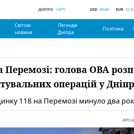
ДНІПРО
+32°C
USD
44.69
EUR
51.6
Світові
Легенди
Політика
новини
Дніпра
а Перемозі: голова ОВА розп
тувальних операцій у Дніпр
динку 118 на Перемозі минуло два рок
ВІРСА