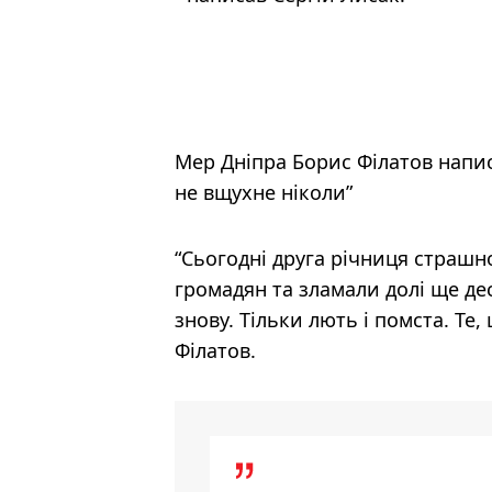
Мер Дніпра Борис Філатов написа
не вщухне ніколи”
“Сьогодні друга річниця страшн
громадян та зламали долі ще де
знову. Тільки лють і помста. Те
Філатов.