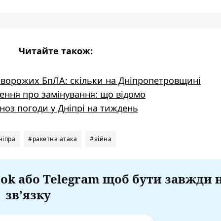
Читайте також:
 ворожих БпЛА: скільки на Дніпропетровщині
лення про замінування: що відомо
ноз погоди у Дніпрі на тиждень
ніпра
#ракетна атака
#війна
ok або Telegram щоб бути завжди 
зв’язку