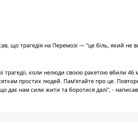
в, що трагедія на Перемозі — “це біль, який не в
ої трагедії, коли нелюди своєю ракетою вбили 46
сяткам простих людей. Памʼятайте про це. Повто
, що дає нам сили жити та боротися далі”, - написа