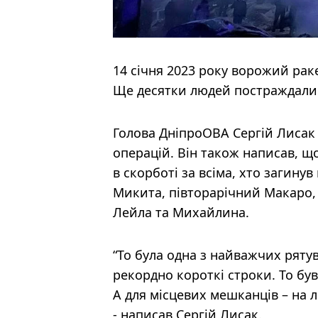
14 січня 2023 року ворожий рак
Ще десятки людей постраждали
Голова ДніпроОВА Сергій Лисак 
операцій. Він також написав, щ
в скорботі за всіма, хто загинув
Микита, півторарічний Макаро, 
Лейла та Михайлина.
“То була одна з найважчих рят
рекордно короткі строки. То був
А для місцевих мешканців – на 
- написав Сергій Лисак.