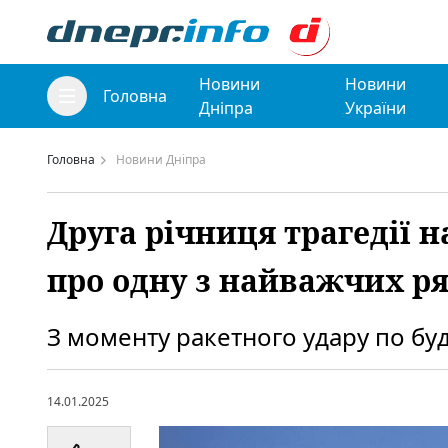
Новини
Новини
Головна
Дніпра
України
Головна
Новини Дніпра
Друга річниця трагедії н
про одну з найважчих ря
З моменту ракетного удару по бу
14.01.2025