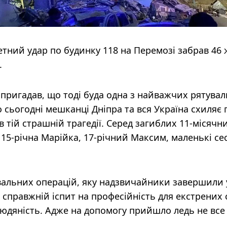
етний удар по будинку 118 на Перемозі забрав 46 
.
пригадав, що тоді буда одна з найважчих рятува
о сьогодні мешканці Дніпра та вся Україна схиляє
 в тій страшній трагедії. Серед загиблих 11-місячн
15-річна Марійка, 17-річний Максим, маленькі се
увальних операцій, яку надзвичайники завершили 
 справжній іспит на професійність для екстрених 
людяність. Адже на допомогу прийшло ледь не все 