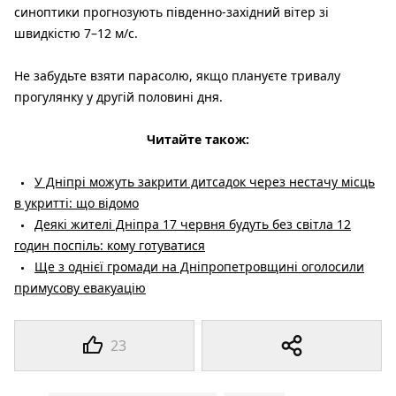
синоптики прогнозують південно-західний вітер зі
швидкістю 7–12 м/с.
Не забудьте взяти парасолю, якщо плануєте тривалу
прогулянку у другій половині дня.
Читайте також:
У Дніпрі можуть закрити дитсадок через нестачу місць
в укритті: що відомо
Деякі жителі Дніпра 17 червня будуть без світла 12
годин поспіль: кому готуватися
Ще з однієї громади на Дніпропетровщині оголосили
примусову евакуацію
23