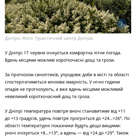
Дніпро. Фото: Туристичний центр Дніпра.
У Дніпрі 17 червня очікується комфортна літня погода.
Вдень місцями можливі короткочасні дощі та грози.
За прогнозом синоптиків, упродовж доби в місті та області
спостерігатиметься мінлива хмарність. У нічні години
опадів не прогнозують, а вже вдень місцями можливий
невеликий короткочасний дощ та гроза.
У Дніпрі температура повітря вночі становитиме від +11
до +13 градусів, удень повітря прогріється до +24…+26°. По
області температурні показники будуть дещо вищими:
уночі очікується +8…+13°, а вдень — від +24 до +29°. Також