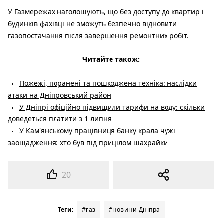
У Газмережах наголошують, що без доступу до квартир і
будинків фахівці не зможуть безпечно відновити
газопостачання після завершення ремонтних робіт.
Читайте також:
Пожежі, поранені та пошкоджена техніка: наслідки
атаки на Дніпровський район
У Дніпрі офіційно підвищили тарифи на воду: скільки
доведеться платити з 1 липня
У Кам'янському працівниця банку крала чужі
заощадження: хто був під прицілом шахрайки
20
Теги:
#газ
#новини Дніпра