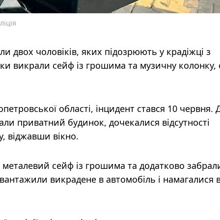
ліція
ли двох чоловіків, яких підозрюють у крадіжці з
ки викрали сейф із грошима та музичну колонку,
опетровської області, інцидент стався 10 червня. 
брали приватний будинок, дочекалися відсутності
у, віджавши вікно.
 металевий сейф із грошима та додатково забрал
авантажили викрадене в автомобіль і намагалися в