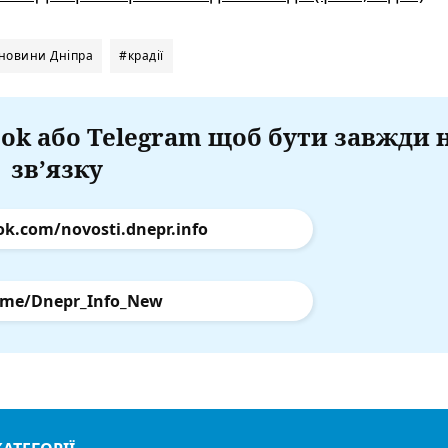
новини Дніпра
#крадії
ok або Telegram щоб бути завжди 
зв’язку
ok.com/novosti.dnepr.info
.me/Dnepr_Info_New