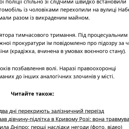
ї поліції спільно зі слідчими швидко встановили
томобіль із чоловіками перехопили на вулиці На
римали разом із викраденим майном.
лятора тимчасового тримання. Під процесуальним
ої прокуратури їм повідомлено про підозру за ч. 
ни (крадіжка, вчинена в умовах воєнного стану).
років позбавлення волі. Наразі правоохоронці
аних до інших аналогічних злочинів у місті.
Читайте також:
 два дні перекриють залізничний переїзд
ав дівчину-підлітка в Кривому Розі: вона травмув
ла Дніпро: перші наслідки негоди (фото, відео)