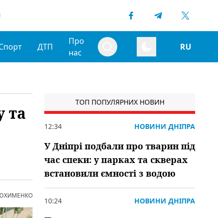
1
Про
Спорт
ДТП
RU
нас
ТОП ПОПУЛЯРНИХ НОВИН
у та
12:34
НОВИНИ ДНІПРА
У Дніпрі подбали про тварин під
час спеки: у парках та скверах
встановили ємності з водою
 ЮХИМЕНКО
10:24
НОВИНИ ДНІПРА