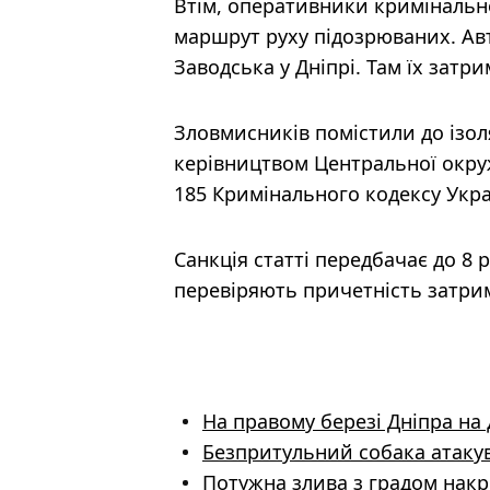
Втім, оперативники кримінально
маршрут руху підозрюваних. Ав
Заводська у Дніпрі. Там їх зат
Зловмисників помістили до ізо
керівництвом Центральної окружн
185 Кримінального кодексу Украї
Санкція статті передбачає до 8 
перевіряють причетність затрим
На правому березі Дніпра на
Безпритульний собака атакув
Потужна злива з градом накри