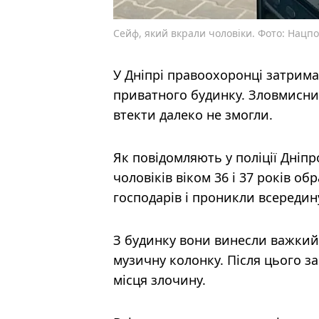
Сейф, який вкрали чоловіки. Фото: Нацпо
У Дніпрі правоохоронці затрима
приватного будинку. Зловмисни
втекти далеко не змогли.
Як повідомляють у поліції Дніпр
чоловіків віком 36 і 37 років о
господарів і проникли всередин
З будинку вони винесли важкий
музичну колонку. Після цього з
місця злочину.