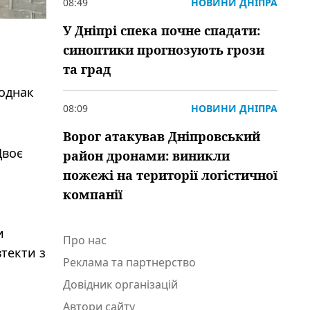
08:49
НОВИНИ ДНІПРА
У Дніпрі спека почне спадати:
синоптики прогнозують грози
та град
 однак
08:09
НОВИНИ ДНІПРА
Ворог атакував Дніпровський
Двоє
район дронами: виникли
пожежі на території логістичної
компанії
и
Про нас
текти з
Реклама та партнерство
Довідник організацій
Автори сайту