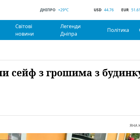
ДНІПРО
+29°C
USD
44.76
EUR
51.6
Світові
Легенди
Політика
новини
Дніпра
ли сейф з грошима з будинк
ЯНА