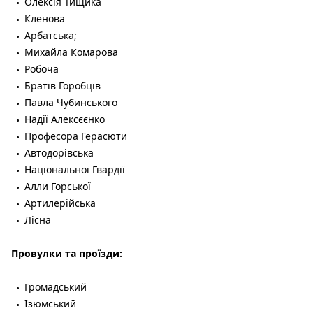
Олексія Тищика
Кленова
Арбатська;
Михайла Комарова
Робоча
Братів Горобців
Павла Чубинського
Надії Алексєєнко
Професора Герасюти
Автодорівська
Національної Гвардії
Алли Горської
Артилерійська
Лісна
Провулки та проїзди:
Громадський
Ізюмський