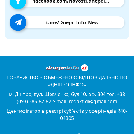
facebook.com/novosti.dnepr.info
t.me/Dnepr_Info_New
ТОВАРИСТВО З ОБМЕЖЕНОЮ ВІДПОВІДАЛЬНІСТЮ
«ДНІПРО.ІНФО»
м. Дніпро, вул. Шевченка, буд.10, оф. 304 тел. +38
(093) 385-87-82 e-mail: redakt.di@gmail.com
Ідентифікатор в реєстрі суб'єктів у сфері медіа R40-
04805