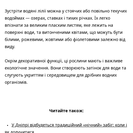
Зустріти водяні лілії можна у стоячих або повільно текучих
водоймах — озерах, ставках і тихих річках. Їх легко
впізнати за великим пласким листям, яке лежить на
поверхні води, та витонченими квітами, що можуть бути
білими, рожевими, жовтими або фіолетовими залежно від
виду.
Окрім декоративної функції, ці рослини мають і важливе
екологічне значення. Вони створюють затінок для води та
слугують укриттям і середовищем для дрібних водних
організмів.
Читайте також:
У Дніпрі відбудеться традиційний «нічний» забіг: коли і
як долучитися