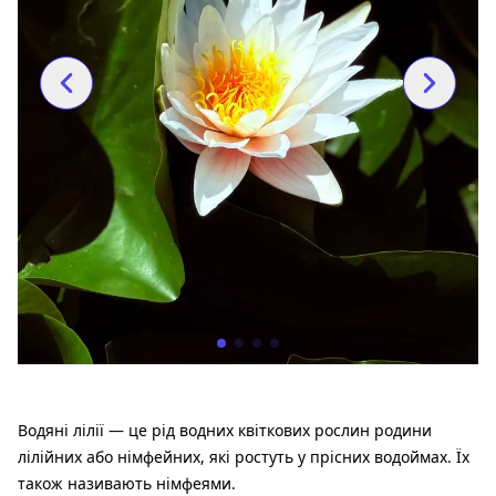
Водяні лілії — це рід водних квіткових рослин родини
лілійних або німфейних, які ростуть у прісних водоймах. Їх
також називають німфеями.