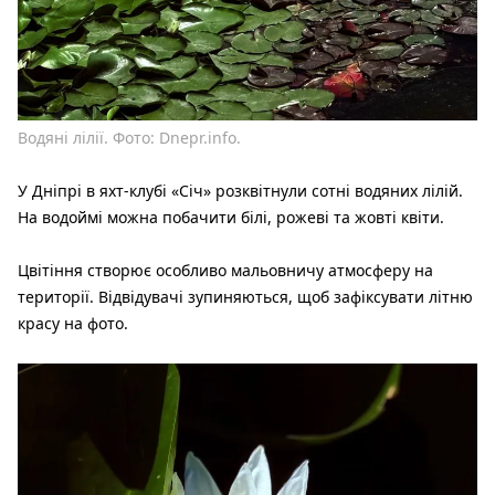
Водяні лілії. Фото: Dnepr.info.
У Дніпрі в яхт-клубі «Січ» розквітнули сотні водяних лілій.
На водоймі можна побачити білі, рожеві та жовті квіти.
Цвітіння створює особливо мальовничу атмосферу на
території. Відвідувачі зупиняються, щоб зафіксувати літню
красу на фото.