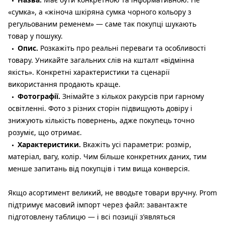
«сумка», а «жіноча шкіряна сумка чорного кольору з
регульованим ременем» — саме так покупці шукають
товар у пошуку.
Опис.
Розкажіть про реальні переваги та особливості
товару. Уникайте загальних слів на кшталт «відмінна
якість». Конкретні характеристики та сценарії
використання продають краще.
Фотографії.
Знімайте з кількох ракурсів при гарному
освітленні. Фото з різних сторін підвищують довіру і
знижують кількість повернень, адже покупець точно
розуміє, що отримає.
Характеристики.
Вкажіть усі параметри: розмір,
матеріал, вагу, колір. Чим більше конкретних даних, тим
менше запитань від покупців і тим вища конверсія.
Якщо асортимент великий, не вводьте товари вручну. Prom
підтримує масовий імпорт через файл: завантажте
підготовлену таблицю — і всі позиції з’являться