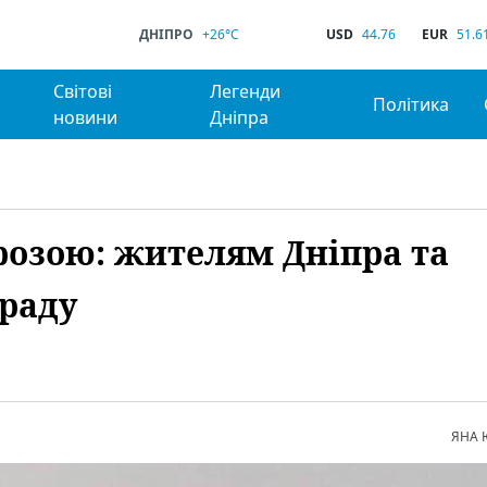
ДНІПРО
+26°C
USD
44.76
EUR
51.6
Світові
Легенди
Політика
новини
Дніпра
розою: жителям Дніпра та
ораду
ЯНА