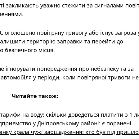
сті закликають уважно стежити за сигналами пові
леннями.
С оголошено повітряну тривогу або існує загроза 
алишити територію заправки та перейти до
о безпечного місця.
не ігнорувати попередження про небезпеку та за
автомобіля у періоди, коли повітряної тривоги не
Читайте також:
тарифи на воду: скільки доведеться платити з 1 
ідприємство у Дніпровському районі: є поранені
анку крала чужі заощадження: хто був під приціл