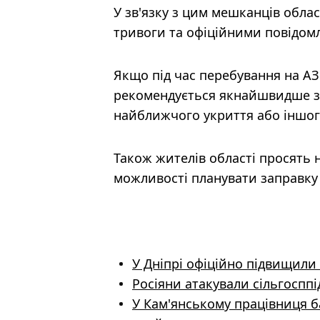
У зв'язку з цим мешканців обла
тривоги та офіційними повідом
Якщо під час перебування на АЗ
рекомендується якнайшвидше з
найближчого укриття або іншог
Також жителів області просять 
можливості планувати заправку 
У Дніпрі офіційно підвищили 
Росіяни атакували сільгоспп
У Кам'янському працівниця б