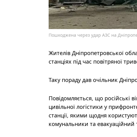
Пошкоджена через удар АЗС на Дніпропе
Жителів Дніпропетровської обл
станціях під час повітряної три
Таку пораду дав очільник Дніп
Повідомляється, що російські в
цивільної логістики у прифронт
станції, якими щодня користуют
комунальники та евакуаційний 