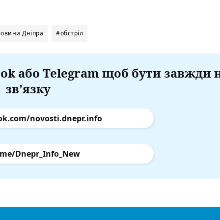
овини Дніпра
#обстріл
ok або Telegram щоб бути завжди 
зв’язку
ok.com/novosti.dnepr.info
.me/Dnepr_Info_New