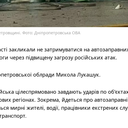
тровщині. Фото: Дніпропетровська ОВА
асті закликали не затримуватися на автозаправни
воги через підвищену загрозу російських атак.
ропетровської облради Микола Лукашук.
ійська цілеспрямовано завдають ударів по об'єкта
ових регіонах. Зокрема, йдеться про автозаправні
ься мирні жителі, водії, працівники екстрених сл
транспорт.