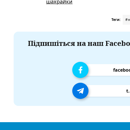
шахрайки
Теги:
#н
Підпишіться на наш Facebo
facebo
t