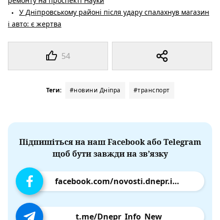
ремонту на проспекті Науки
У Дніпровському районі після удару спалахнув магазин
і авто: є жертва
54
Теги:
#новини Дніпра
#транспорт
Підпишіться на наш Facebook або Telegram
щоб бути завжди на зв’язку
facebook.com/novosti.dnepr.info
t.me/Dnepr_Info_New