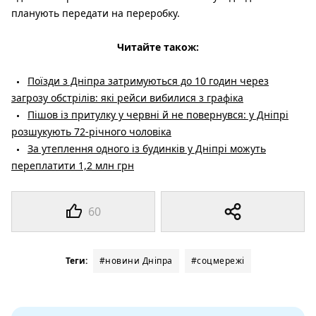
планують передати на переробку.
Читайте також:
Поїзди з Дніпра затримуються до 10 годин через
загрозу обстрілів: які рейси вибилися з графіка
Пішов із притулку у червні й не повернувся: у Дніпрі
розшукують 72-річного чоловіка
За утеплення одного із будинків у Дніпрі можуть
переплатити 1,2 млн грн
60
Теги:
#новини Дніпра
#соцмережі