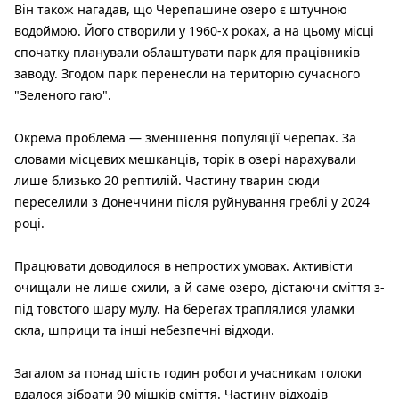
Він також нагадав, що Черепашине озеро є штучною
водоймою. Його створили у 1960-х роках, а на цьому місці
спочатку планували облаштувати парк для працівників
заводу. Згодом парк перенесли на територію сучасного
"Зеленого гаю".
Окрема проблема — зменшення популяції черепах. За
словами місцевих мешканців, торік в озері нарахували
лише близько 20 рептилій. Частину тварин сюди
переселили з Донеччини після руйнування греблі у 2024
році.
Працювати доводилося в непростих умовах. Активісти
очищали не лише схили, а й саме озеро, дістаючи сміття з-
під товстого шару мулу. На берегах траплялися уламки
скла, шприци та інші небезпечні відходи.
Загалом за понад шість годин роботи учасникам толоки
вдалося зібрати 90 мішків сміття. Частину відходів