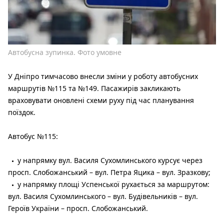
Автобусна зупинка. Фото умовне
У Дніпро тимчасово внесли зміни у роботу автобусних
маршрутів №115 та №149. Пасажирів закликають
враховувати оновлені схеми руху під час планування
поїздок.
Автобус №115:
у напрямку вул. Василя Сухомлинського курсує через
просп. Слобожанський – вул. Петра Яцика – вул. Зразкову;
у напрямку площі Успенської рухається за маршрутом:
вул. Василя Сухомлинського – вул. Будівельників – вул.
Героїв України – просп. Слобожанський.