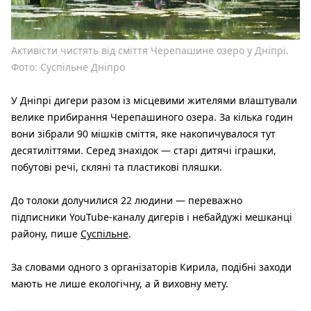
Активісти чистять від сміття Черепашине озеро у Дніпрі.
Фото: Суспільне Дніпро
У Дніпрі дигери разом із місцевими жителями влаштували
велике прибирання Черепашиного озера. За кілька годин
вони зібрали 90 мішків сміття, яке накопичувалося тут
десятиліттями. Серед знахідок — старі дитячі іграшки,
побутові речі, скляні та пластикові пляшки.
До толоки долучилися 22 людини — переважно
підписники YouTube-каналу дигерів і небайдужі мешканці
району, пише
Суспільне
.
За словами одного з організаторів Кирила, подібні заходи
мають не лише екологічну, а й виховну мету.