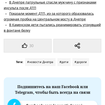
В Днепре патрульные спасли мужчину с признаками
инсульта после ДТП
Показали момент ДТП, из-за которого образовалась
огромная пробка на Центральном мосту в Днепре
В Каменском дети пытались реанимировать утонувший
в фонтане белку
30
Теги:
#новости Днепра
#дети
#дороги
Подпишитесь на наш Facebook или
Telegram, чтобы быть всегда на связи