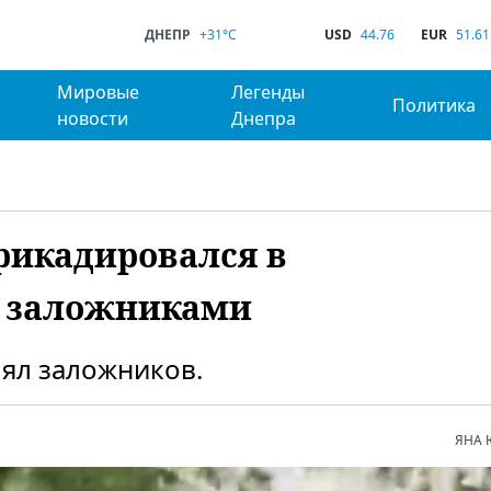
ДНЕПР
+31°C
USD
44.76
EUR
51.61
Мировые
Легенды
Политика
новости
Днепра
рикадировался в
я заложниками
зял заложников.
ЯНА