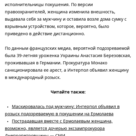
исполнительницы покушения. По версии
правоохранителей, женщина изменила внешность,
выдавала себя за мужчину и оставила возле дома сумку с
взрывным устройством, которое, вероятно, было
приведено в действие дистанционно.
По данным французских медиа, вероятной подозреваемой
была 39-летняя уроженка Украины Анастасия Березовская,
проживавшая в Германии. Прокуратура Монако
санкционировала ее арест, а Интерпол объявил женщину
в международный розыск.
Читайте также:
Маскировалась под мужчину: Интерпол объявил в
розыск подозреваемую в покушении на Ермолаева
Пострадавшая вместе с Ермолаевым женщина,
возможно, является дочерью эксзампрокурора
Днепропетровщины — СМИ