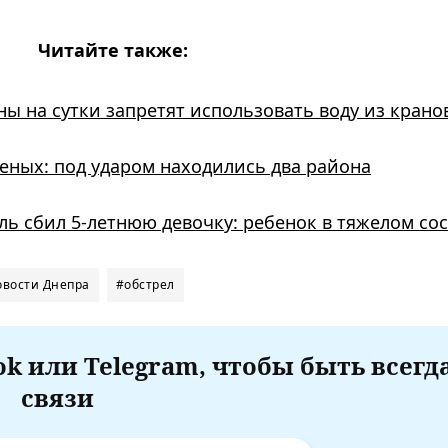
Читайте также:
 на сутки запретят использовать воду из кранов
еных: под ударом находились два района
ль сбил 5-летнюю девочку: ребенок в тяжелом со
овости Днепра
#обстрел
k или Telegram, чтобы быть всегд
связи