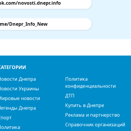
ok.com/novosti.dnepr.info
.me/Dnepr_Info_New
КАТЕГОРИИ
Новости Днепра
Политика
конфиденциальности
Новости Украины
ДТП
Мировые новости
Купить в Днепре
Легенды Днепра
Реклама и партнерство
Спорт
Справочник организаций
Политика