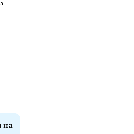
а.
а на