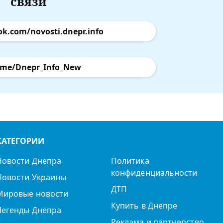
связи
ok.com/novosti.dnepr.info
.me/Dnepr_Info_New
КАТЕГОРИИ
Новости Днепра
Политика
конфиденциальности
Новости Украины
ДТП
Мировые новости
Купить в Днепре
Легенды Днепра
Реклама и партнерство