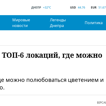
ДНЕПР
+32°C
USD
44.76
EUR
51.67
Мировые
Легенды
Политика
новости
Днепра
 ТОП-6 локаций, где можно
де можно полюбоваться цветением и
о.
ВІРСА