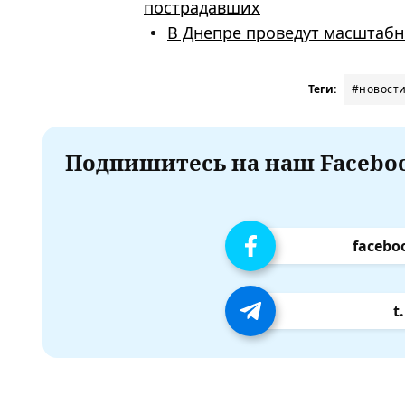
пострадавших
В Днепре проведут масштабн
Теги:
#новост
Подпишитесь на наш Faceboo
facebo
t