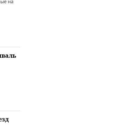
ные на
иваль
езд